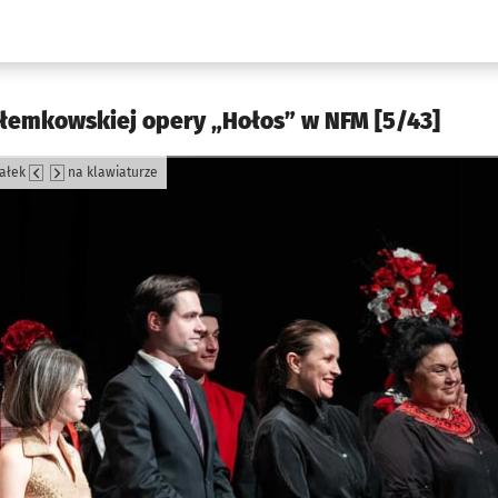
w.pl podserwis: Kultura
 łemkowskiej opery „Hołos” w NFM [5/43]
załek
na klawiaturze
jęcia.