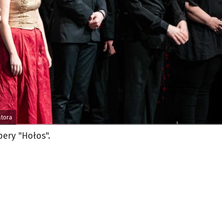
atora
ery "Hołos".