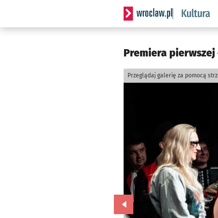
Serwis informacyjny wrocla
Premiera pierwszej
Przeglądaj galerię za pomocą str
Przejdź do poprzedniego zd