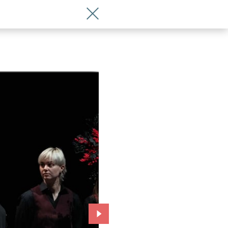
Wróć do artykułu Premiera pierwszej 
Przejdź do kolejnego zdjęcia.