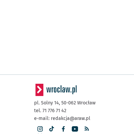
pl. Solny 14,
50-062
Wrocław
tel. 71 776 71 42
e-mail:
redakcja@araw.pl