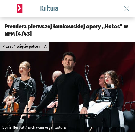
Wróć 
Serwis informacyjny wroclaw.pl podserwis: Kultura
Premiera pierwszej łemkowskiej opery „Hołos” w
NFM [4/43]
Przesuń zdjęcie palcem
Sonia Herbut / archiwum organizatora