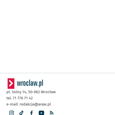
pl. Solny 14,
50-062
Wrocław
tel. 71 776 71 42
e-mail:
redakcja@araw.pl