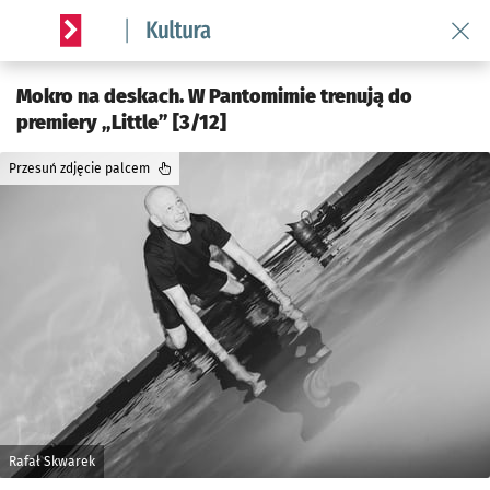
Wróć 
Serwis informacyjny wroclaw.pl podserwis: Kultura
Mokro na deskach. W Pantomimie trenują do
premiery „Little” [3/12]
Przesuń zdjęcie palcem
Rafał Skwarek