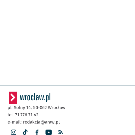
pl. Solny 14,
50-062
Wrocław
tel. 71 776 71 42
e-mail:
redakcja@araw.pl