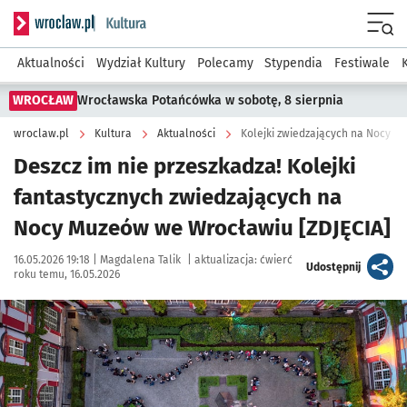
Serwis informacyjny wroclaw.pl podserwis: Kultura
Menu
Aktualności
Wydział Kultury
Polecamy
Stypendia
Festiwale
WROCŁAW
Wrocławska Potańcówka w sobotę, 8 sierpnia
wroclaw.pl
Kultura
Aktualności
Kolejki zwiedzających na Nocy 
Deszcz im nie przeszkadza! Kolejki
fantastycznych zwiedzających na
Nocy Muzeów we Wrocławiu [ZDJĘCIA]
Data publikacji:
Autor:
16.05.2026 19:18 |
Magdalena Talik
|
aktualizacja:
ćwierć
artykuł
Udostępnij
roku temu, 16.05.2026
Kliknij, aby zobaczyć galerię