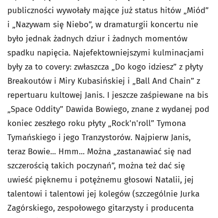
publiczności wywołały mające już status hitów „Miód”
i „Nazywam się Niebo”, w dramaturgii koncertu nie
było jednak żadnych dziur i żadnych momentów
spadku napięcia. Najefektowniejszymi kulminacjami
były za to covery: zwłaszcza „Do kogo idziesz” z płyty
Breakoutów i Miry Kubasińskiej i „Ball And Chain” z
repertuaru kultowej Janis. I jeszcze zaśpiewane na bis
„Space Oddity” Dawida Bowiego, znane z wydanej pod
koniec zeszłego roku płyty „Rock'n'roll” Tymona
Tymańskiego i jego Tranzystorów. Najpierw Janis,
teraz Bowie... Hmm... Można „zastanawiać się nad
szczerością takich poczynań”, można też dać się
uwieść pięknemu i potężnemu głosowi Natalii, jej
talentowi i talentowi jej kolegów (szczególnie Jurka
Zagórskiego, zespołowego gitarzysty i producenta