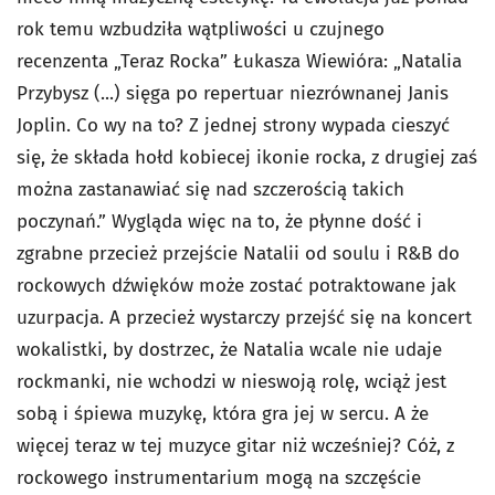
rok temu wzbudziła wątpliwości u czujnego
recenzenta „Teraz Rocka” Łukasza Wiewióra: „Natalia
Przybysz (...) sięga po repertuar niezrównanej Janis
Joplin. Co wy na to? Z jednej strony wypada cieszyć
się, że składa hołd kobiecej ikonie rocka, z drugiej zaś
można zastanawiać się nad szczerością takich
poczynań.” Wygląda więc na to, że płynne dość i
zgrabne przecież przejście Natalii od soulu i R&B do
rockowych dźwięków może zostać potraktowane jak
uzurpacja. A przecież wystarczy przejść się na koncert
wokalistki, by dostrzec, że Natalia wcale nie udaje
rockmanki, nie wchodzi w nieswoją rolę, wciąż jest
sobą i śpiewa muzykę, która gra jej w sercu. A że
więcej teraz w tej muzyce gitar niż wcześniej? Cóż, z
rockowego instrumentarium mogą na szczęście