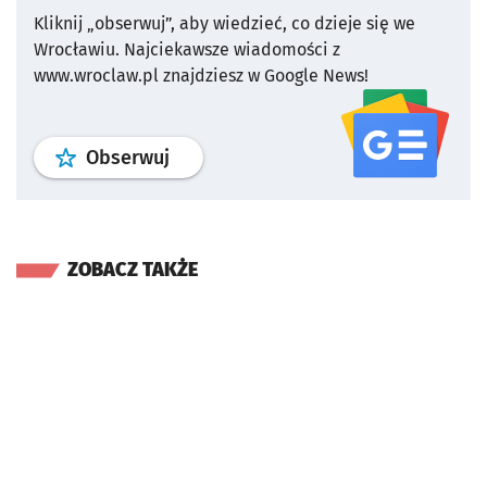
Kliknij „obserwuj”, aby wiedzieć, co dzieje się we
Wrocławiu.
Najciekawsze wiadomości z
www.wroclaw.pl znajdziesz w Google News!
profil
google news
serwisu wroclaw
Obserwuj
ZOBACZ TAKŻE