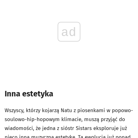
ad
Inna estetyka
Wszyscy, którzy kojarzą Natu z piosenkami w popowo-
soulowo-hip-hopowym klimacie, muszą przyjąć do
wiadomości, że jedna z sióstr Sistars eksploruje już
nieco inną muzyczną estetykę. Ta ewolucja już ponad