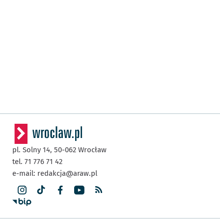
pl. Solny 14,
50-062
Wrocław
tel. 71 776 71 42
e-mail:
redakcja@araw.pl