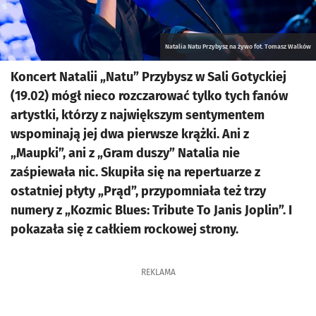
Natalia Natu Przybysz na żywo fot. Tomasz Walków
Koncert Natalii „Natu” Przybysz w Sali Gotyckiej
(19.02) mógł nieco rozczarować tylko tych fanów
artystki, którzy z największym sentymentem
wspominają jej dwa pierwsze krążki. Ani z
„Maupki”, ani z „Gram duszy” Natalia nie
zaśpiewała nic. Skupiła się na repertuarze z
ostatniej płyty „Prąd”, przypomniała też trzy
numery z „Kozmic Blues: Tribute To Janis Joplin”. I
pokazała się z całkiem rockowej strony.
REKLAMA