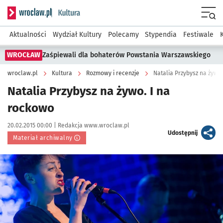
Serwis informacyjny wroclaw.pl podserwis: Kultura
Menu
Aktualności
Wydział Kultury
Polecamy
Stypendia
Festiwale
WROCŁAW
Zaśpiewali dla bohaterów Powstania Warszawskiego
wroclaw.pl
Kultura
Rozmowy i recenzje
Natalia Przybysz na żywo
Natalia Przybysz na żywo. I na
rockowo
Data publikacji:
Autor:
20.02.2015 00:00 |
Redakcja www.wroclaw.pl
artykuł
Udostępnij
Materiał archiwalny
Kliknij, aby powiększyć