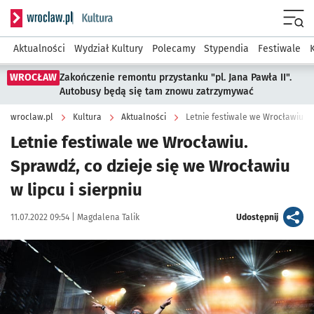
Serwis informacyjny wroclaw.pl podserwis: Kultura
Menu
Aktualności
Wydział Kultury
Polecamy
Stypendia
Festiwale
WROCŁAW
Zakończenie remontu przystanku "pl. Jana Pawła II".
Autobusy będą się tam znowu zatrzymywać
wroclaw.pl
Kultura
Aktualności
Letnie festiwale we Wrocławiu.
Sprawdź, co dzieje się we Wrocławiu
w lipcu i sierpniu
Data publikacji:
Autor:
artykuł
11.07.2022 09:54 |
Magdalena Talik
Udostępnij
Kliknij, aby powiększyć