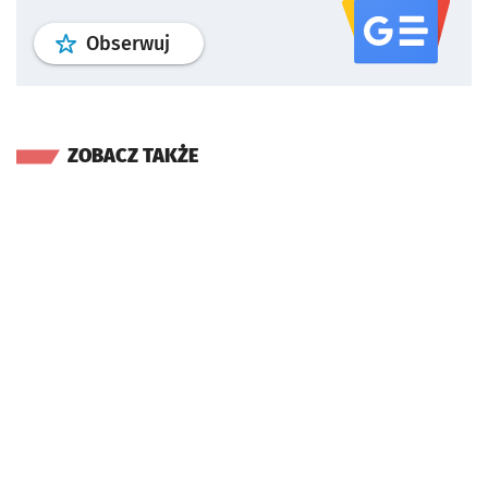
profil
google news
serwisu wroclaw
Obserwuj
ZOBACZ TAKŻE