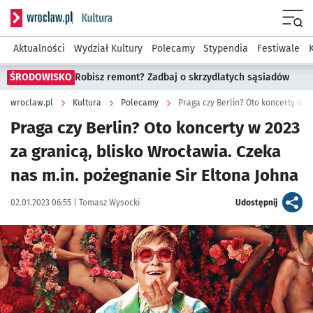
Serwis informacyjny wroclaw.pl podserwis: Kultura
Menu
Aktualności
Wydział Kultury
Polecamy
Stypendia
Festiwale
ŚRODOWISKO
Robisz remont? Zadbaj o skrzydlatych sąsiadów
wroclaw.pl
Kultura
Polecamy
Praga czy Berlin? Oto koncerty w 2023
za granicą, blisko Wrocławia. Czeka
nas m.in. pożegnanie Sir Eltona Johna
Data publikacji:
Autor:
artykuł
02.01.2023 06:55 |
Tomasz Wysocki
Udostępnij
Kliknij, aby powiększyć