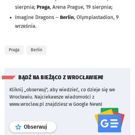
sierpnia;
Praga
, Arena Prague, 19 sierpnia;
Imagine Dragons –
Berlin
, Olympiastadion, 9
września.
Praga
Berlin
BĄDŹ NA BIEŻĄCO Z WROCŁAWIEM!
Kliknij „obserwuj”, aby wiedzieć, co dzieje się we
Wrocławiu.
Najciekawsze wiadomości z
www.wroclaw.pl znajdziesz w Google News!
profil
google news
serwisu wroclaw
Obserwuj