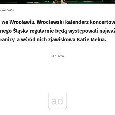
s koncertu
u we Wrocławiu. Wrocławski kalendarz koncertow
lnego Śląska regularnie będą występowali najważn
granicy, a wśród nich zjawiskowa Katie Melua.
REKLAMA
ad