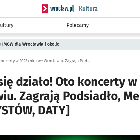
Serwis informacyjny wroclaw.pl podserwis: 
ultury
Polecamy
ie IMGW dla Wrocławia i okolic
Ale będzie się działo! Oto koncerty w 2023 roku we Wrocławiu. Zagrają Podsiadło, Melua, Kult [LISTA ARTYSTÓW, DATY]
się działo! Oto koncerty w
iu. Zagrają Podsiadło, Mel
YSTÓW, DATY]