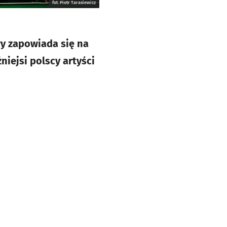
fot. Piotr Tarasiewicz
y zapowiada się na
iejsi polscy artyści