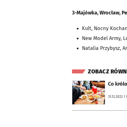
3-Majówka, Wrocław, Per
Kult, Nocny Kochan
New Model Army, Lo
Natalia Przybysz, A
ZOBACZ RÓWN
otworzy się w nowej karcie
Co król
31.12.2022
| 