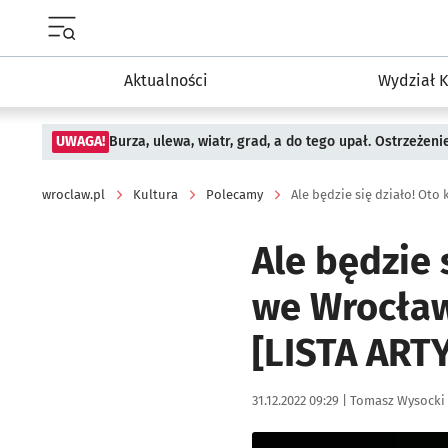
Menu główne portalu wroclaw.pl
Aktualności
Wydział K
UWAGA!
Burza, ulewa, wiatr, grad, a do tego upał. Ostrzeżen
wroclaw.pl
Kultura
Polecamy
Ale będzie 
we Wrocław
[LISTA ART
Data publikacji:
Autor:
31.12.2022 09:29 |
Tomasz Wysocki
Kliknij, aby powiększyć