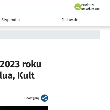
Powietrze
we Wrocławiu
Kultura
umiarkowane
Stypendia
Festiwale
 2023 roku
ua, Kult
artykuł
Udostępnij