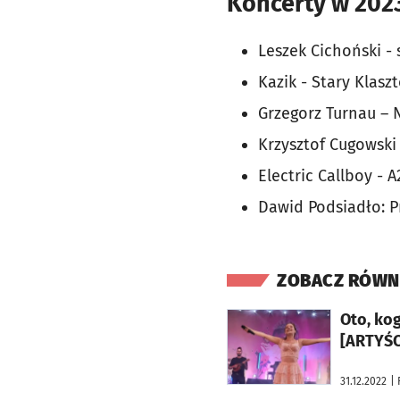
Koncerty w 202
Leszek Cichoński -
Kazik - Stary Klaszt
Grzegorz Turnau – 
Krzysztof Cugowski
Electric Callboy - A
Dawid Podsiadło: P
ZOBACZ RÓWN
otworzy się w nowej karcie
Oto, kog
[ARTYŚC
31.12.2022
| 