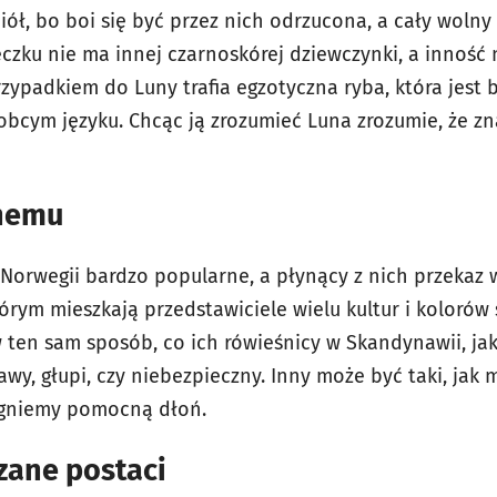
iół, bo boi się być przez nich odrzucona, a cały wolny
eczku nie ma innej czarnoskórej dziewczynki, a inność n
rzypadkiem do Luny trafia egzotyczna ryba, która jest b
 obcym języku. Chcąc ją zrozumieć Luna zrozumie, że z
nemu
w Norwegii bardzo popularne, a płynący z nich przekaz 
órym mieszkają przedstawiciele wielu kultur i kolorów 
 ten sam sposób, co ich rówieśnicy w Skandynawii, jak
awy, głupi, czy niebezpieczny. Inny może być taki, jak
ągniemy pomocną dłoń.
ane postaci