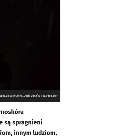
cena ze spektaklu „Odd i Luna”w Teatrze Lalek
arnoskóra
e są spragnieni
niom, innym ludziom,