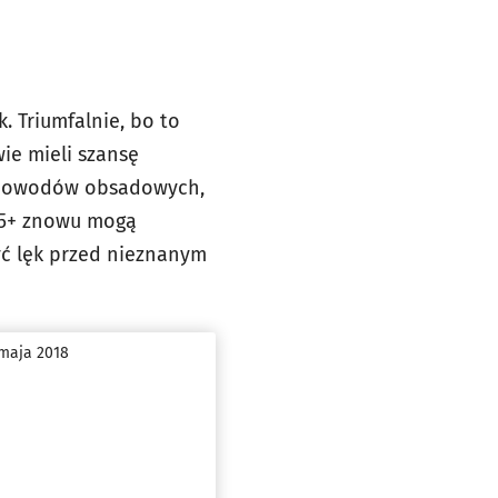
. Triumfalnie, bo to
ie mieli szansę
z powodów obsadowych,
i 5+ znowu mogą
żyć lęk przed nieznanym
 maja 2018