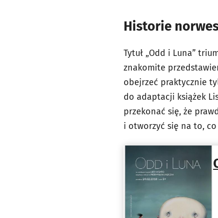
Historie norwes
Tytuł „Odd i Luna” triu
znakomite przedstawien
obejrzeć praktycznie t
do adaptacji książek Li
przekonać się, że praw
i otworzyć się na to, c