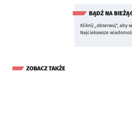
BĄDŹ NA BIEŻĄ
Kliknij „obserwuj”, aby 
Najciekawsze wiadomośc
ZOBACZ TAKŻE