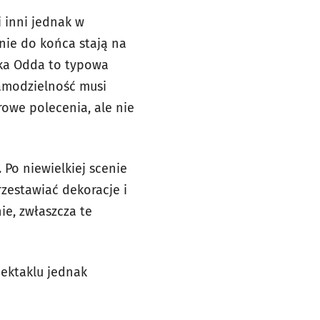
 inni jednak w
nie do końca stają na
lka Odda to typowa
samodzielność musi
rowe polecenia, ale nie
 Po niewielkiej scenie
rzestawiać dekoracje i
ie, zwłaszcza te
ektaklu jednak