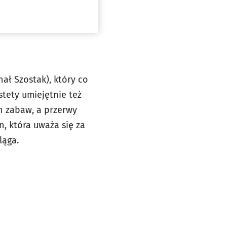
ał Szostak), który co
stety umiejętnie też
 zabaw, a przerwy
, która uważa się za
ląga.