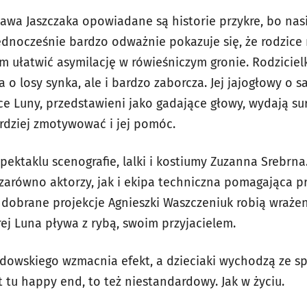
ława Jaszczaka opowiadane są historie przykre, bo nasi
jednocześnie bardzo odważnie pokazuje się, że rodzice 
im ułatwić asymilację w rówieśniczym gronie. Rodzicie
o losy synka, ale i bardzo zaborcza. Jej jajogłowy o 
ice Luny, przedstawieni jako gadające głowy, wydają su
rdziej zmotywować i jej pomóc.
pektaklu scenografie, lalki i kostiumy Zuzanna Srebrna.
 zarówno aktorzy, jak i ekipa techniczna pomagająca p
 dobrane projekcje Agnieszki Waszczeniuk robią wrażen
ej Luna pływa z rybą, swoim przyjacielem.
owskiego wzmacnia efekt, a dzieciaki wychodzą ze sp
t tu happy end, to też niestandardowy. Jak w życiu.