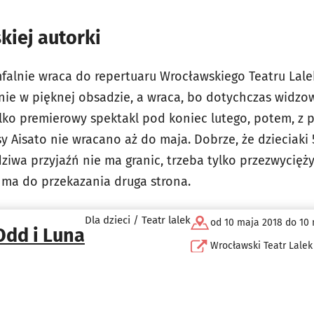
kiej autorki
mfalnie wraca do repertuaru Wrocławskiego Teatru Lalek
ie w pięknej obsadzie, a wraca, bo dotychczas widzow
ylko premierowy spektakl pod koniec lutego, potem, 
sy Aisato nie wracano aż do maja. Dobrze, że dzieciak
dziwa przyjaźń nie ma granic, trzeba tylko przezwycię
o ma do przekazania druga strona.
Dla dzieci / Teatr lalek
od 10 maja 2018 do 10
Odd i Luna
Wrocławski Teatr Lalek