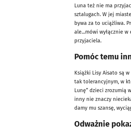
Luna też nie ma przyjac
sztalugach. W jej miast
bywa za to uciążliwa. P
ale...mówi wyłącznie w
przyjaciela.
Pomóc temu in
Książki Lisy Aisato są 
tak tolerancyjnym, w kt
Lunę” dzieci zrozumią w
inny nie znaczy nieciek
damy mu szansę, wyci
Odważnie pokaz