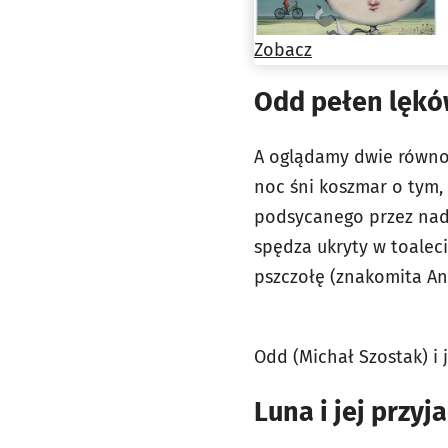
Zobacz
Odd pełen lęk
A oglądamy dwie równol
noc śni koszmar o tym, 
podsycanego przez nad
spędza ukryty w toalec
pszczołę (znakomita An
Odd (Michał Szostak) i
Luna i jej przyja