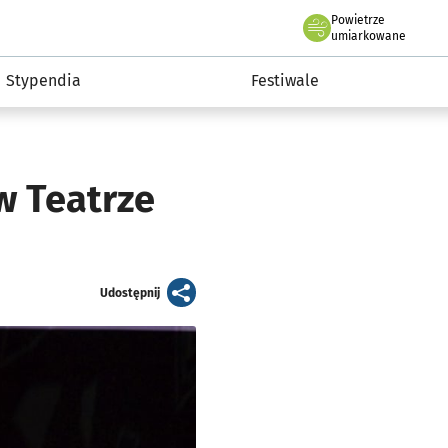
Powietrze
we Wrocławiu
Kultura
umiarkowane
Stypendia
Festiwale
 w Teatrze
artykuł
Udostępnij