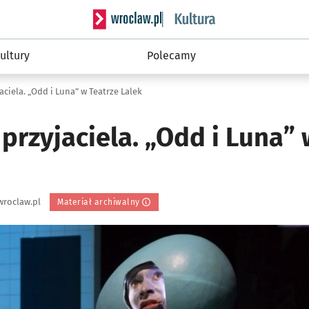
Serwis informacyjny wroclaw.pl podserwis: 
ultury
Polecamy
aciela. „Odd i Luna” w Teatrze Lalek
 przyjaciela. „Odd i Luna”
wroclaw.pl
Materiał archiwalny