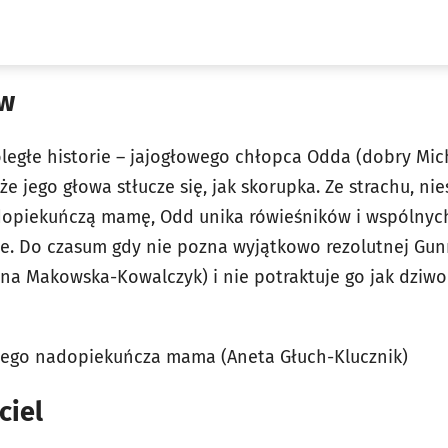
ów
egłe historie – jajogłowego chłopca Odda (dobry Mich
że jego głowa stłucze się, jak skorupka. Ze strachu, nie
opiekuńczą mamę, Odd unika rówieśników i wspólnych
ie. Do czasum gdy nie pozna wyjątkowo rezolutnej Gunn
na Makowska-Kowalczyk) i nie potraktuje go jak dziwo
 jego nadopiekuńcza mama (Aneta Głuch-Klucznik)
ciel