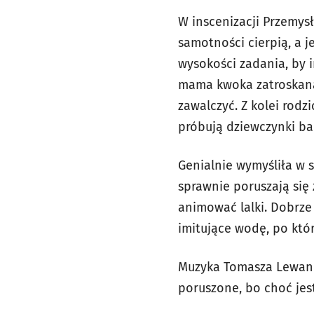
W inscenizacji Przemys
samotności cierpią, a 
wysokości zadania, by 
mama kwoka zatroskana 
zawalczyć. Z kolei rodz
próbują dziewczynki ba
Genialnie wymyśliła w s
sprawnie poruszają się
animować lalki. Dobrze
imitujące wodę, po któr
Muzyka Tomasza Lewand
poruszone, bo choć jes