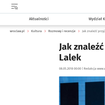
Menu główne portalu wroclaw.pl
Aktualności
Wydział K
wroclaw.pl
Kultura
Rozmowy i recenzje
Jak znaleźć przyj
Jak znaleźć
Lalek
Data publikacji:
Autor:
08.05.2018 00:00 |
Redakcja www.
Kliknij, aby powiększyć