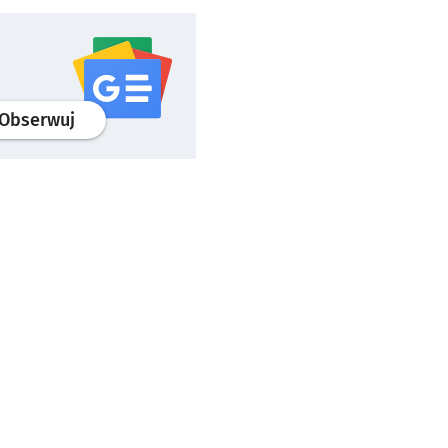
profil
google news
serwisu wroclaw.pl
Obserwuj