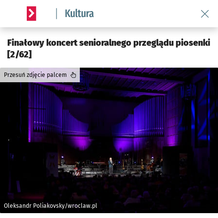
Wróć 
Serwis informacyjny wroclaw.pl podserwis: Kultura
Finałowy koncert senioralnego przeglądu piosenki
[2/62]
Przesuń zdjęcie palcem
Oleksandr Poliakovsky/wroclaw.pl