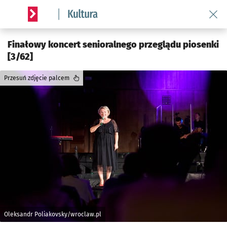
Wróć 
Serwis informacyjny wroclaw.pl podserwis: Kultura
Finałowy koncert senioralnego przeglądu piosenki
[3/62]
Przesuń zdjęcie palcem
Oleksandr Poliakovsky/wroclaw.pl