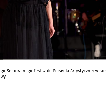
l
iego Senioralnego Festiwalu Piosenki Artystycznej w r
owy