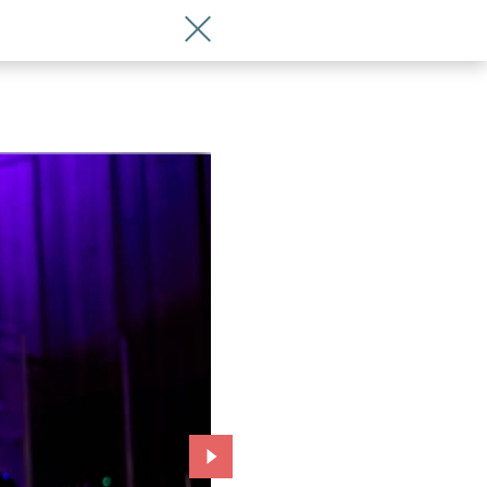
Wróć do artykułu Finałowy koncert sen
Przejdź do kolejnego zdjęcia.