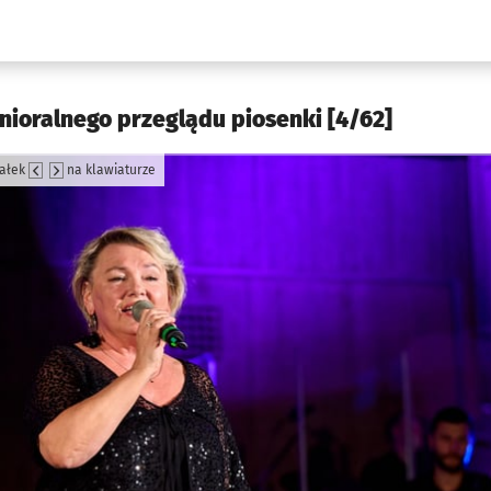
w.pl podserwis: Kultura
nioralnego przeglądu piosenki [4/62]
załek
na klawiaturze
jęcia.