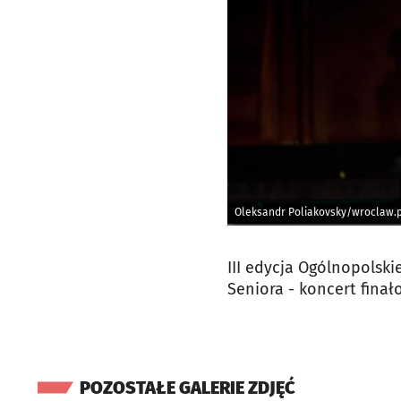
Oleksandr Poliakovsky/wroclaw.p
III edycja Ogólnopolsk
Seniora - koncert finał
POZOSTAŁE GALERIE ZDJĘĆ