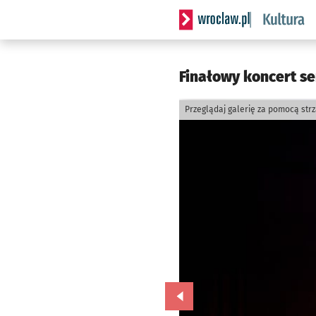
Serwis informacyjny wrocla
Finałowy koncert se
Przeglądaj galerię za pomocą str
Przejdź do poprzedniego zd