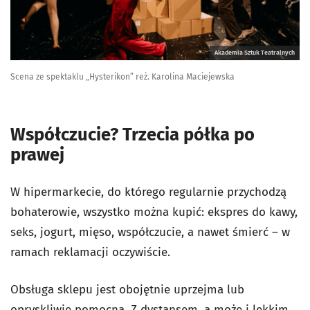
Akademia Sztuk Teatralnych
Scena ze spektaklu „Hysterikon” reż. Karolina Maciejewska
Współczucie? Trzecia półka po
prawej
W hipermarkecie, do którego regularnie przychodzą
bohaterowie, wszystko można kupić: ekspres do kawy,
seks, jogurt, mięso, współczucie, a nawet śmierć – w
ramach reklamacji oczywiście.
Obsługa sklepu jest obojętnie uprzejma lub
opryskliwie pomocna. Z dystansem, a może i lekkim