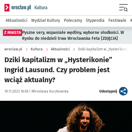
Serwis informacyjny wroclaw.pl podserwis: Kultura
Menu
Aktualności
Wydział Kultury
Polecamy
Stypendia
Festiwale
Z MIASTA
Pyszne sery, wspaniałe wędliny, wyborne słodkości. W
Rynku do niedzieli trwa Wrocławska Feta [ZDJĘCIA]
wroclaw.pl
Kultura
Aktualności
Dziki kapitalizm w „Hysterikonie”
Dziki kapitalizm w „Hysterikonie”
Ingrid Lausund. Czy problem jest
wciąż aktualny?
Data publikacji:
Autor:
artykuł
10.11.2023 16:56 |
Mirosława Kuczkowska
Udostępnij
Kliknij, aby powiększyć