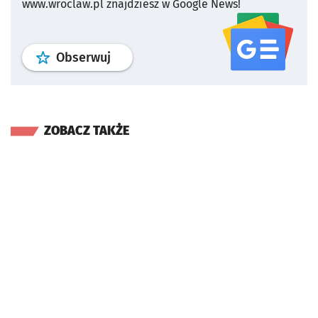
www.wroclaw.pl znajdziesz w Google News!
profil
google news
serwisu wroclaw
Obserwuj
ZOBACZ TAKŻE