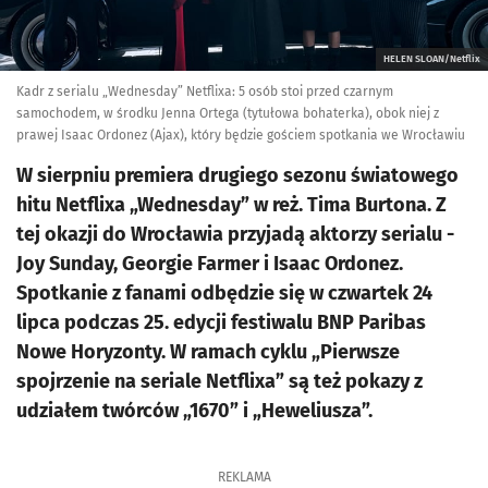
HELEN SLOAN/Netflix
Kadr z serialu „Wednesday” Netflixa: 5 osób stoi przed czarnym
samochodem, w środku Jenna Ortega (tytułowa bohaterka), obok niej z
prawej Isaac Ordonez (Ajax), który będzie gościem spotkania we Wrocławiu
W sierpniu premiera drugiego sezonu światowego
hitu Netflixa „Wednesday” w reż. Tima Burtona. Z
tej okazji do Wrocławia przyjadą aktorzy serialu -
Joy Sunday, Georgie Farmer i Isaac Ordonez.
Spotkanie z fanami odbędzie się w czwartek 24
lipca podczas 25. edycji festiwalu BNP Paribas
Nowe Horyzonty. W ramach cyklu „Pierwsze
spojrzenie na seriale Netflixa” są też pokazy z
udziałem twórców „1670” i „Heweliusza”.
REKLAMA