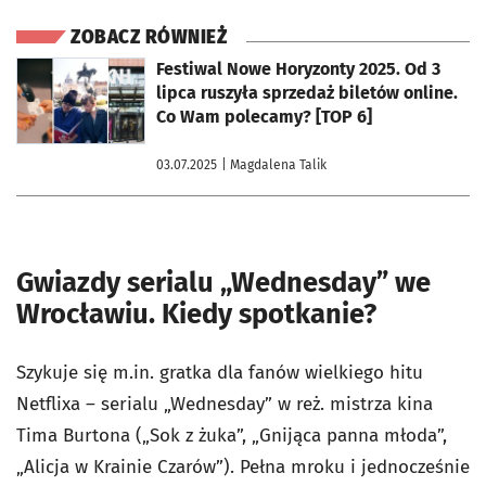
ZOBACZ RÓWNIEŻ
otworzy się w nowej karcie
Festiwal Nowe Horyzonty 2025. Od 3
lipca ruszyła sprzedaż biletów online.
Co Wam polecamy? [TOP 6]
03.07.2025
| Magdalena Talik
Gwiazdy serialu „Wednesday” we
Wrocławiu. Kiedy spotkanie?
Szykuje się m.in. gratka dla fanów wielkiego hitu
Netflixa – serialu „Wednesday” w reż. mistrza kina
Tima Burtona („Sok z żuka”, „Gnijąca panna młoda”,
„Alicja w Krainie Czarów”). Pełna mroku i jednocześnie