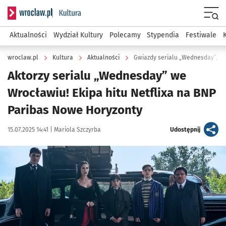
Serwis informacyjny wroclaw.pl podserwis: Kultura
Menu
Aktualności
Wydział Kultury
Polecamy
Stypendia
Festiwale
wroclaw.pl
Kultura
Aktualności
Gwiazdy serialu „Wednesday”, wie
Aktorzy serialu „Wednesday” we
Wrocławiu! Ekipa hitu Netflixa na BNP
Paribas Nowe Horyzonty
Data publikacji:
Autor:
artykuł
15.07.2025 14:41 |
Mariola Szczyrba
Udostępnij
Kliknij, aby powiększyć