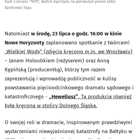
Kadr z serialu "1670", dwóch mężczyzn, na pierwszym planie aktor
Bartłomiej Topa
Natomiast
w środę, 23 lipca o godz. 16:00
w kinie
Nowe Horyzonty
zaplanowano spotkanie z twórcami
„Wielkiej Wody” (zdjęcia kręcono m.in. we Wrocławiu)
– Janem Holoubkiem (reżyserem) oraz Anną
Kępińską (producentką), którzy tym razem
zaprezentują i wprowadzą publiczność w kulisy
powstawania pięcioodcinkowego dramatu sądowego i
katastroficznego -
„Heweliusz”
. Ta produkcja również
była kręcona w stolicy Dolnego Śląska.
O swojej roli w dramacie, inspirowanym prawdziwymi
wydarzeniami niewyjaśnionej katastrofy na Bałtyku w