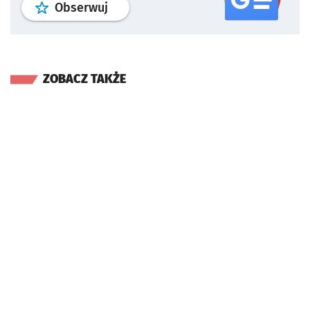
profil
google news
serwisu wroclaw
Obserwuj
ZOBACZ TAKŻE