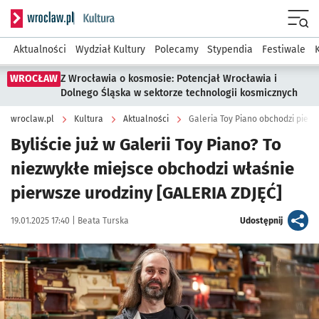
Serwis informacyjny wroclaw.pl podserwis: Kultura
Menu
Aktualności
Wydział Kultury
Polecamy
Stypendia
Festiwale
WROCŁAW
Z Wrocławia o kosmosie: Potencjał Wrocławia i
Dolnego Śląska w sektorze technologii kosmicznych
wroclaw.pl
Kultura
Aktualności
Galeria Toy Piano obchodzi pierw
Byliście już w Galerii Toy Piano? To
niezwykłe miejsce obchodzi właśnie
pierwsze urodziny [GALERIA ZDJĘĆ]
Data publikacji:
Autor:
artykuł
19.01.2025 17:40 |
Beata Turska
Udostępnij
Kliknij, aby zobaczyć galerię