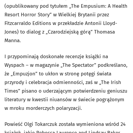
(opublikowany pod tytułem „The Empusium: A Health
Resort Horror Story” w Wielkiej Brytanii przez
Fitzcarraldo Editions w przekładzie Antonii Lloyd-
Jones) to dialog z „Czarodziejską górą” Thomasa
Manna.
I przypominają doskonałe recenzje książki na
Wyspach – w magazynie „The Spectator” podkreślano,
że „Empuzjon” to ukłon w stronę potęgi świata
przyrody i celebracja odmienności, zaś w „The Irish
Times” pisano o uderzającym potwierdzeniu geniuszu
literatury w kwestii niuansów w świecie pogrążonym
w mroku morderczych polaryzacji.
Powieść Olgi Tokarczuk została wymieniona wśród 24
książek, jakie Rebecca Laurence and Lindsay Baker