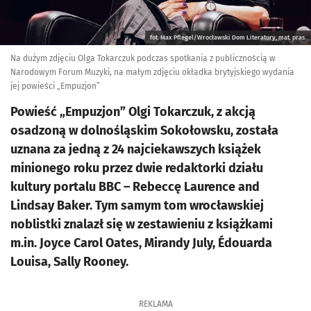
fot. Max Pflegel/Wrocławski Dom Literatury, mat. pras.
Na dużym zdjęciu Olga Tokarczuk podczas spotkania z publicznością w
Narodowym Forum Muzyki, na małym zdjęciu okładka brytyjskiego wydania
jej powieści „Empuzjon”
Powieść „Empuzjon” Olgi Tokarczuk, z akcją
osadzoną w dolnośląskim Sokołowsku, została
uznana za jedną z 24 najciekawszych książek
minionego roku przez dwie redaktorki działu
kultury portalu BBC – Rebeccę Laurence and
Lindsay Baker. Tym samym tom wrocławskiej
noblistki znalazł się w zestawieniu z książkami
m.in. Joyce Carol Oates, Mirandy July, Édouarda
Louisa, Sally Rooney.
REKLAMA