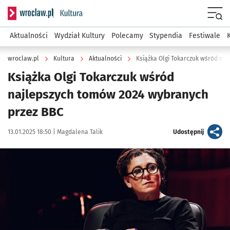
Serwis informacyjny wroclaw.pl podserwis: Kultura
Menu
Aktualności
Wydział Kultury
Polecamy
Stypendia
Festiwale
wroclaw.pl
Kultura
Aktualności
Książka Olgi Tokarczuk wśród na
Książka Olgi Tokarczuk wśród
najlepszych tomów 2024 wybranych
przez BBC
Data publikacji:
Autor:
artykuł
13.01.2025 18:50 |
Magdalena Talik
Udostępnij
Kliknij, aby powiększyć