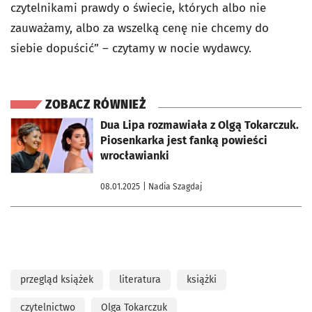
czytelnikami prawdy o świecie, których albo nie
zauważamy, albo za wszelką cenę nie chcemy do
siebie dopuścić” – czytamy w nocie wydawcy.
ZOBACZ RÓWNIEŻ
otworzy się w nowej karcie
Dua Lipa rozmawiała z Olgą Tokarczuk.
Piosenkarka jest fanką powieści
wrocławianki
08.01.2025
| Nadia Szagdaj
przegląd książek
literatura
książki
czytelnictwo
Olga Tokarczuk