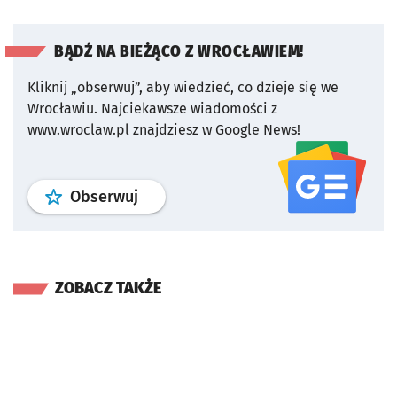
BĄDŹ NA BIEŻĄCO Z WROCŁAWIEM!
Kliknij „obserwuj”, aby wiedzieć, co dzieje się we
Wrocławiu.
Najciekawsze wiadomości z
www.wroclaw.pl znajdziesz w Google News!
profil
google news
serwisu wroclaw
Obserwuj
ZOBACZ TAKŻE