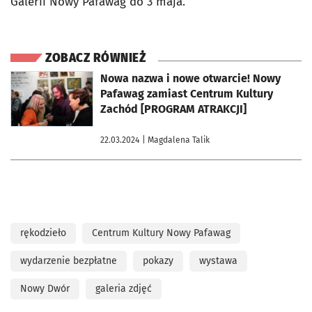
Galerii Nowy Pafawag do 3 maja.
ZOBACZ RÓWNIEŻ
otworzy się w nowej karcie
Nowa nazwa i nowe otwarcie! Nowy
Pafawag zamiast Centrum Kultury
Zachód [PROGRAM ATRAKCJI]
22.03.2024
| Magdalena Talik
rękodzieło
Centrum Kultury Nowy Pafawag
wydarzenie bezpłatne
pokazy
wystawa
Nowy Dwór
galeria zdjęć