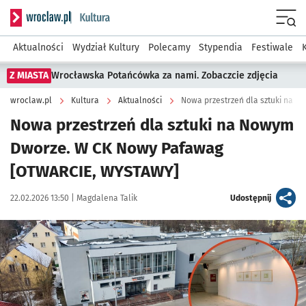
Serwis informacyjny wroclaw.pl podserwis: Kultura
Menu
Aktualności
Wydział Kultury
Polecamy
Stypendia
Festiwale
Z MIASTA
Wrocławska Potańcówka za nami. Zobaczcie zdjęcia
wroclaw.pl
Kultura
Aktualności
Nowa przestrzeń dla sztuki na 
Nowa przestrzeń dla sztuki na Nowym
Dworze. W CK Nowy Pafawag
[OTWARCIE, WYSTAWY]
Data publikacji:
Autor:
artykuł
22.02.2026 13:50 |
Magdalena Talik
Udostępnij
Kliknij, aby zobaczyć galerię