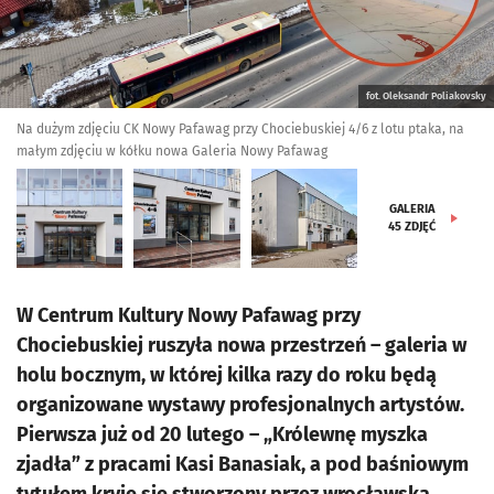
fot. Oleksandr Poliakovsky
Na dużym zdjęciu CK Nowy Pafawag przy Chociebuskiej 4/6 z lotu ptaka, na
małym zdjęciu w kółku nowa Galeria Nowy Pafawag
GALERIA
45
ZDJĘĆ
W Centrum Kultury Nowy Pafawag przy
Chociebuskiej ruszyła nowa przestrzeń – galeria w
holu bocznym, w której kilka razy do roku będą
organizowane wystawy profesjonalnych artystów.
Pierwsza już od 20 lutego – „Królewnę myszka
zjadła” z pracami Kasi Banasiak, a pod baśniowym