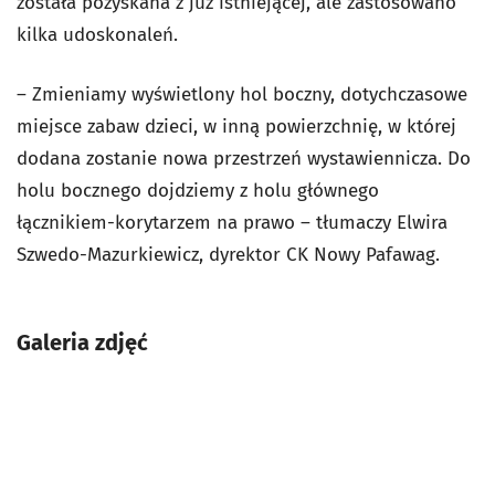
została pozyskana z już istniejącej, ale zastosowano
kilka udoskonaleń.
– Zmieniamy wyświetlony hol boczny, dotychczasowe
miejsce zabaw dzieci, w inną powierzchnię, w której
dodana zostanie nowa przestrzeń wystawiennicza. Do
holu bocznego dojdziemy z holu głównego
łącznikiem-korytarzem na prawo – tłumaczy Elwira
Szwedo-Mazurkiewicz, dyrektor CK Nowy Pafawag.
Galeria zdjęć