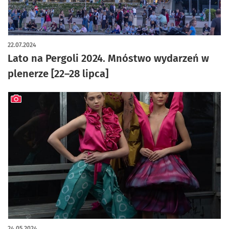
22.07.2024
Lato na Pergoli 2024. Mnóstwo wydarzeń w
plenerze [22–28 lipca]
artykuł z galerią zdjęć
24.05.2024