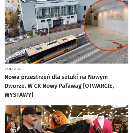
artykuł z galerią zdjęć
22.02.2026
Nowa przestrzeń dla sztuki na Nowym
Dworze. W CK Nowy Pafawag [OTWARCIE,
WYSTAWY]