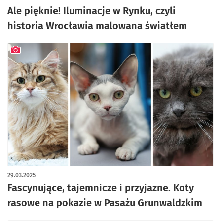
Ale pięknie! Iluminacje w Rynku, czyli
historia Wrocławia malowana światłem
artykuł z galerią zdjęć
29.03.2025
Fascynujące, tajemnicze i przyjazne. Koty
rasowe na pokazie w Pasażu Grunwaldzkim