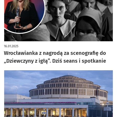
artykuł z galerią zdjęć
16.01.2025
Wrocławianka z nagrodą za scenografię do
„Dziewczyny z igłą”. Dziś seans i spotkanie