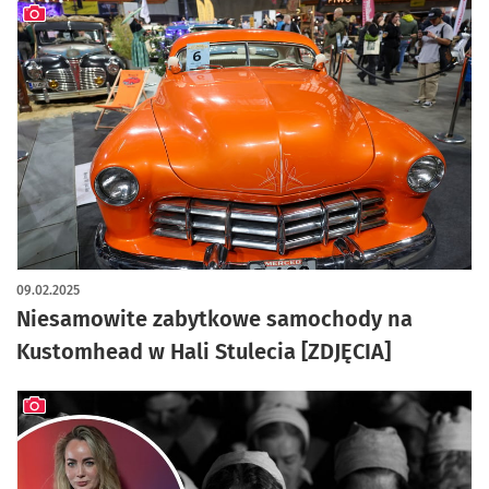
artykuł z galerią zdjęć
09.02.2025
Niesamowite zabytkowe samochody na
Kustomhead w Hali Stulecia [ZDJĘCIA]