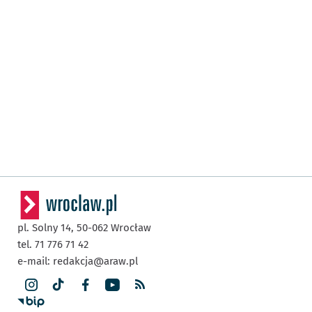
pl. Solny 14,
50-062
Wrocław
tel. 71 776 71 42
e-mail:
redakcja@araw.pl