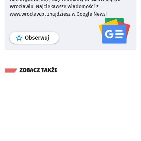
Wrocławiu.
Najciekawsze wiadomości z
www.wroclaw.pl znajdziesz w Google News!
profil
google news
serwisu wroclaw
Obserwuj
ZOBACZ TAKŻE