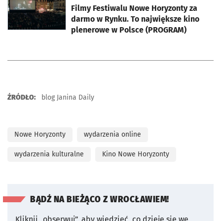
Filmy Festiwalu Nowe Horyzonty za
darmo w Rynku. To największe kino
plenerowe w Polsce (PROGRAM)
ŹRÓDŁO:
blog Janina Daily
Nowe Horyzonty
wydarzenia online
wydarzenia kulturalne
Kino Nowe Horyzonty
BĄDŹ NA BIEŻĄCO Z WROCŁAWIEM!
Kliknij „obserwuj”, aby wiedzieć, co dzieje się we