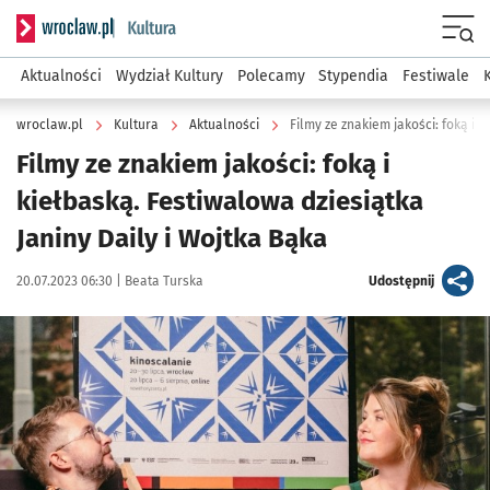
Serwis informacyjny wroclaw.pl podserwis: Kultura
Menu
Aktualności
Wydział Kultury
Polecamy
Stypendia
Festiwale
wroclaw.pl
Kultura
Aktualności
Filmy ze znakiem jakości: foką i
kiełbaską. Festiwalowa dziesiątka
Janiny Daily i Wojtka Bąka
Data publikacji:
Autor:
artykuł
20.07.2023 06:30 |
Beata Turska
Udostępnij
Kliknij, aby powiększyć