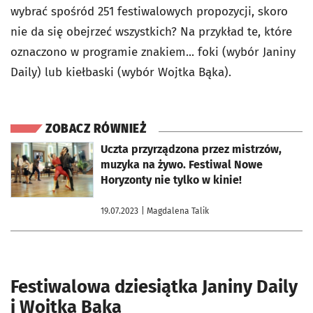
wybrać spośród 251 festiwalowych propozycji, skoro
nie da się obejrzeć wszystkich? Na przykład te, które
oznaczono w programie znakiem... foki (wybór Janiny
Daily) lub kiełbaski (wybór Wojtka Bąka).
ZOBACZ RÓWNIEŻ
otworzy się w nowej karcie
Uczta przyrządzona przez mistrzów,
muzyka na żywo. Festiwal Nowe
Horyzonty nie tylko w kinie!
19.07.2023
| Magdalena Talik
Festiwalowa dziesiątka Janiny Daily
i Wojtka Bąka