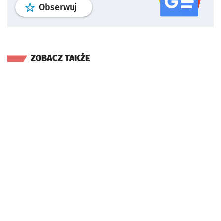
profil
google news
serwisu wroclaw
Obserwuj
ZOBACZ TAKŻE