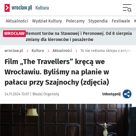
Serwis informacyjny wroclaw.pl podserwis: Kultura
Menu
Aktualności
Wydział Kultury
Polecamy
Stypendia
Festiwale
WROCŁAW
Remont torów na Stawowej i Peronowej. Od 8 sierpnia
zmiany dla kierowców i pasażerów
wroclaw.pl
Kultura
Aktualności
To nie reklama sklepu z antykami
Film „The Travellers” kręcą we
Wrocławiu. Byliśmy na planie w
pałacu przy Szajnochy (zdjęcia)
Data publikacji:
Autor:
artykuł
24.11.2024 13:07 |
Błażej Organisty
Udostępnij
Kliknij, aby zobaczyć galerię