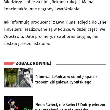
Młodzieży – obie za film „Rekonstrukcja”. Ma na
koncie także inne nagrody i wyróżnienia.
Jak informują producenci z Lava Films, zdjęcia do „The
Travellers” realizowane są w Polsce, w dużej części we
Wrocławiu. Data premiery, nawet orientacyjna, nie
została jeszcze ustalona.
ZOBACZ RÓWNIEŻ
otworzy się w nowej karcie
Filmowa Leśnica: w sobotę spacer
tropem Zbigniewa Cybulskiego
otworzy się w nowej karcie
Neon świeci, nie świeci? Dobry wieczór