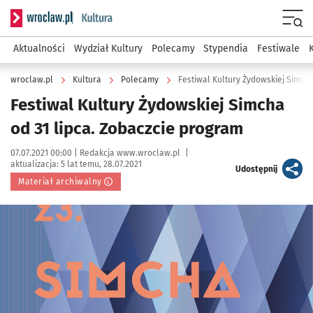
Serwis informacyjny wroclaw.pl podserwis: Kultura
Menu
Aktualności
Wydział Kultury
Polecamy
Stypendia
Festiwale
wroclaw.pl
Kultura
Polecamy
Festiwal Kultury Żydowskiej Simcha
Festiwal Kultury Żydowskiej Simcha
od 31 lipca. Zobaczcie program
Data publikacji:
Autor:
07.07.2021 00:00 |
Redakcja www.wroclaw.pl
|
aktualizacja:
5 lat temu, 28.07.2021
artykuł
Udostępnij
Materiał archiwalny
Kliknij, aby powiększyć