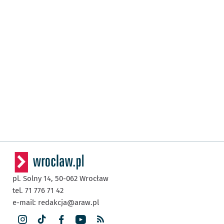
pl. Solny 14,
50-062
Wrocław
tel. 71 776 71 42
e-mail:
redakcja@araw.pl