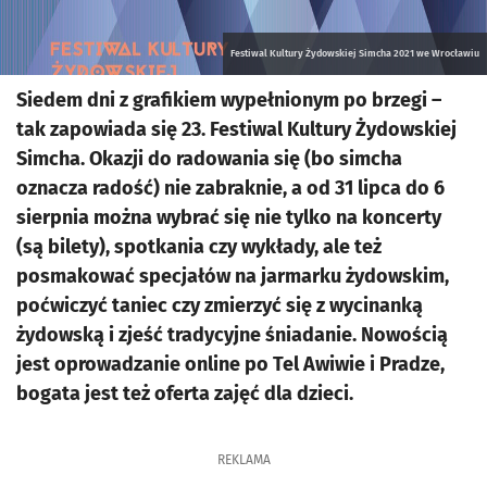
Festiwal Kultury Żydowskiej Simcha 2021 we Wrocławiu
Siedem dni z grafikiem wypełnionym po brzegi –
tak zapowiada się 23. Festiwal Kultury Żydowskiej
Simcha. Okazji do radowania się (bo simcha
oznacza radość) nie zabraknie, a od 31 lipca do 6
sierpnia można wybrać się nie tylko na koncerty
(są bilety), spotkania czy wykłady, ale też
posmakować specjałów na jarmarku żydowskim,
poćwiczyć taniec czy zmierzyć się z wycinanką
żydowską i zjeść tradycyjne śniadanie. Nowością
jest oprowadzanie online po Tel Awiwie i Pradze,
bogata jest też oferta zajęć dla dzieci.
REKLAMA