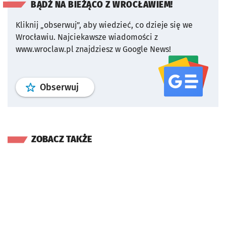
BĄDŹ NA BIEŻĄCO Z WROCŁAWIEM!
Kliknij „obserwuj”, aby wiedzieć, co dzieje się we
Wrocławiu.
Najciekawsze wiadomości z
www.wroclaw.pl znajdziesz w Google News!
profil
google news
serwisu wroclaw
Obserwuj
ZOBACZ TAKŻE