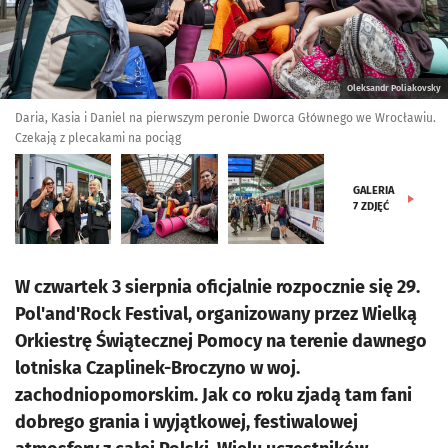
Oleksandr Poliakovsky
Daria, Kasia i Daniel na pierwszym peronie Dworca Głównego we Wrocławiu.
Czekają z plecakami na pociąg
GALERIA
7
ZDJĘĆ
W czwartek 3 sierpnia oficjalnie rozpocznie się 29.
Pol'and'Rock Festival, organizowany przez Wielką
Orkiestrę Świątecznej Pomocy na terenie dawnego
lotniska Czaplinek-Broczyno w woj.
zachodniopomorskim. Jak co roku zjadą tam fani
dobrego grania i wyjątkowej, festiwalowej