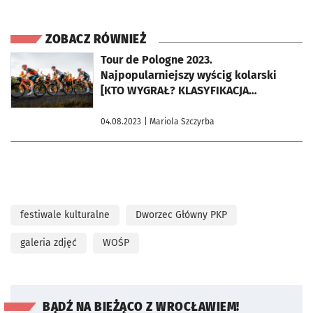
ZOBACZ RÓWNIEŻ
otworzy się w nowej karcie
Tour de Pologne 2023.
Najpopularniejszy wyścig kolarski
[KTO WYGRAŁ? KLASYFIKACJA
GENERALNA]
04.08.2023
| Mariola Szczyrba
festiwale kulturalne
Dworzec Główny PKP
galeria zdjęć
WOŚP
BĄDŹ NA BIEŻĄCO Z WROCŁAWIEM!