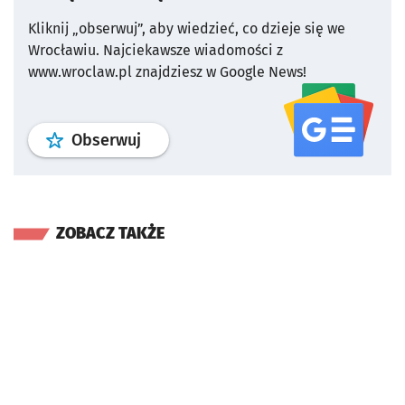
Kliknij „obserwuj”, aby wiedzieć, co dzieje się we
Wrocławiu.
Najciekawsze wiadomości z
www.wroclaw.pl znajdziesz w Google News!
profil
google news
serwisu wroclaw
Obserwuj
ZOBACZ TAKŻE