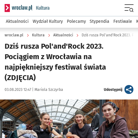
Serwis informacyjny wroclaw.pl podserwis: Kultura
Menu
Aktualności
Wydział Kultury
Polecamy
Stypendia
Festiwale
wroclaw.pl
Kultura
Aktualności
Dziś rusza Pol'and'Rock 2023.
Pociągiem z Wrocławia na
najpiękniejszy festiwal świata
(ZDJĘCIA)
Data publikacji:
Autor:
artykuł
03.08.2023 12:47 |
Mariola Szczyrba
Udostępnij
Kliknij, aby zobaczyć galerię