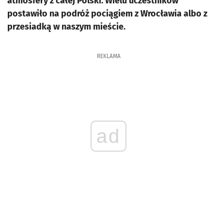
atmosfery z całej Polski. Wielu uczestników
postawiło na podróż pociągiem z Wrocławia albo z
przesiadką w naszym mieście.
REKLAMA
ad