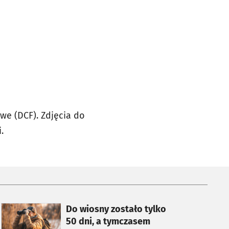
we (DCF). Zdjęcia do
.
otworzy się w nowej karcie
Do wiosny zostało tylko
50 dni, a tymczasem