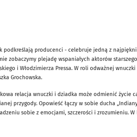
ak podkreślają producenci - celebruje jedną z najpięknie
ilmie zobaczymy plejadę wspaniałych aktorów starszego
skiego i Włodzimierza Pressa. W roli odważnej wnuczk
szka Grochowska.
tkowa relacja wnuczki i dziadka może odmienić życie cał
anej przygody. Opowieść łączy w sobie ducha „Indian
adzeniu sobie z emocjami, szczerości i zrozumieniu. W 