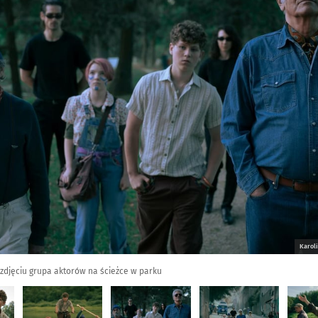
Karol
 zdjęciu grupa aktorów na ścieżce w parku