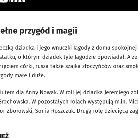
pełne przygód i magii
ieczką dziadka i jego wnuczki Jagody z domu spokojnej 
tatku, o którym dziadek tyle Jagodzie opowiadał. A że
ięciem córki, rusza także szajka złoczyńców oraz smok
gody małe i duże.
iutem dla Anny Nowak. W roli jej dziadka Jeremiego zo
rochowska. W pozostałych rolach występują m.in. Mich
or Zborowski, Sonia Roszczuk. Drugą rolę dziecięcą zagr
IEŻ