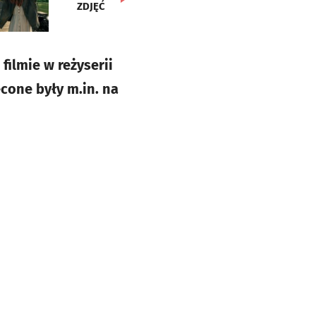
ZDJĘĆ
filmie w reżyserii
cone były m.in. na