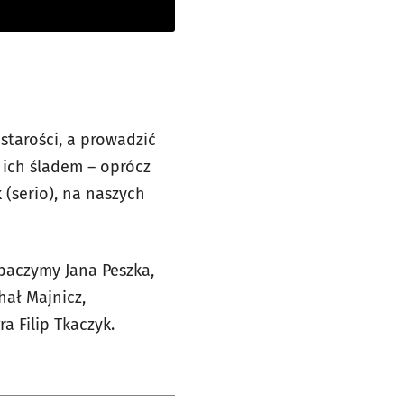
starości, a prowadzić
 ich śladem – oprócz
 (serio), na naszych
baczymy Jana Peszka,
ał Majnicz,
a Filip Tkaczyk.