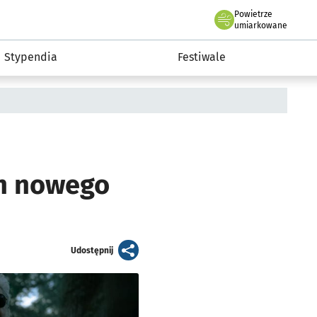
Powietrze
we Wrocławiu
Kultura
umiarkowane
Stypendia
Festiwale
un nowego
artykuł
Udostępnij