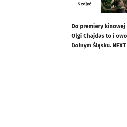
galeria
5
zdjęć
Do premiery kinowej z
Olgi Chajdas to i owo
Dolnym Śląsku. NEXT 