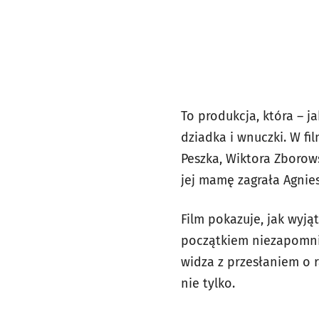
To produkcja, która – j
dziadka i wnuczki. W f
Peszka, Wiktora Zborow
jej mamę zagrała Agnie
Film pokazuje, jak wyją
początkiem niezapomni
widza z przesłaniem o r
nie tylko.