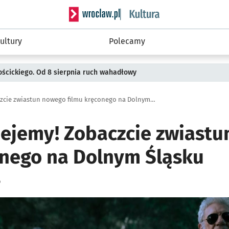
Serwis informacyjny wroclaw.pl podserwis: 
ultury
Polecamy
ościckiego. Od 8 sierpnia ruch wahadłowy
Dziadku, wiejemy! Zobaczcie zwiastun nowego filmu kręconego na Dolnym Śląsku
iejemy! Zobaczcie zwiast
onego na Dolnym Śląsku
o
ię