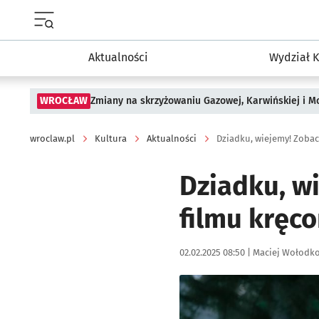
Menu główne portalu wroclaw.pl
Aktualności
Wydział K
WROCŁAW
Zmiany na skrzyżowaniu Gazowej, Karwińskiej i M
wroclaw.pl
Kultura
Aktualności
Dziadku, w
filmu kręc
Data publikacji:
Autor:
02.02.2025 08:50 |
Maciej Wołodk
Kliknij, aby zobaczyć galer
Kliknij, aby powiększyć