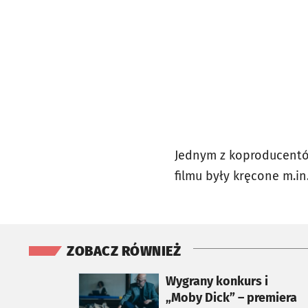
Jednym z koproducentów
filmu były kręcone m.in
ZOBACZ RÓWNIEŻ
otworzy się w nowej karcie
Wygrany konkurs i
„Moby Dick” – premiera