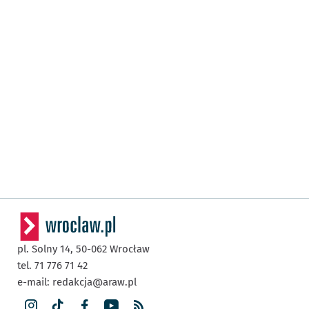
pl. Solny 14,
50-062
Wrocław
tel. 71 776 71 42
e-mail:
redakcja@araw.pl