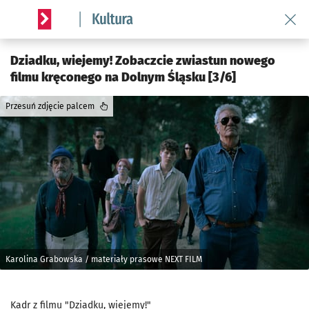
Wróć 
Serwis informacyjny wroclaw.pl podserwis: Kultura
Dziadku, wiejemy! Zobaczcie zwiastun nowego
filmu kręconego na Dolnym Śląsku [3/6]
Przesuń zdjęcie palcem
Karolina Grabowska / materiały prasowe NEXT FILM
Kadr z filmu "Dziadku, wiejemy!"