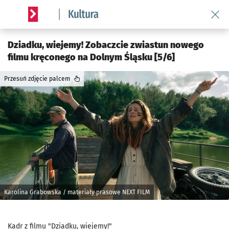
Wróć 
Serwis informacyjny wroclaw.pl podserwis: Kultura
Dziadku, wiejemy! Zobaczcie zwiastun nowego
filmu kręconego na Dolnym Śląsku [5/6]
Przesuń zdjęcie palcem
Karolina Grabowska / materiały prasowe NEXT FILM
Kadr z filmu "Dziadku, wiejemy!"