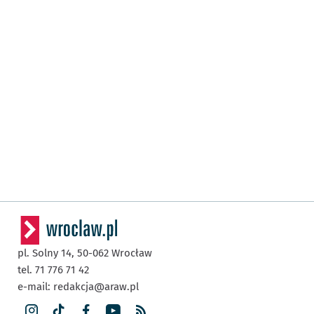
pl. Solny 14,
50-062
Wrocław
tel. 71 776 71 42
e-mail:
redakcja@araw.pl