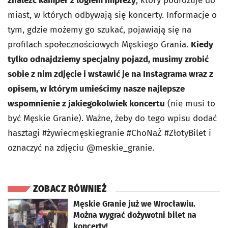
znaleźć kamper z logiem imprezy
, który podróżuje do
miast, w których odbywają się koncerty. Informacje o
tym, gdzie możemy go szukać, pojawiają się na
profilach społecznościowych Męskiego Grania.
Kiedy
tylko odnajdziemy specjalny pojazd, musimy zrobić
sobie z nim zdjęcie i wstawić je na Instagrama wraz z
opisem, w którym umieścimy nasze najlepsze
wspomnienie z jakiegokolwiek koncertu
(nie musi to
być Męskie Granie). Ważne, żeby do tego wpisu dodać
hasztagi #żywiecmęskiegranie #ChoNaŻ #ZłotyBilet i
oznaczyć na zdjęciu @meskie_granie.
ZOBACZ RÓWNIEŻ
otworzy się w nowej karcie
Męskie Granie już we Wrocławiu.
Można wygrać dożywotni bilet na
koncerty!