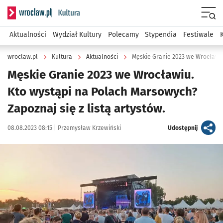
Serwis informacyjny wroclaw.pl podserwis: Kultura
Menu
Aktualności
Wydział Kultury
Polecamy
Stypendia
Festiwale
wroclaw.pl
Kultura
Aktualności
Męskie Granie 2023 we Wrocławiu.
Kto wystąpi na Polach Marsowych?
Zapoznaj się z listą artystów.
Data publikacji:
Autor:
artykuł
08.08.2023 08:15 |
Przemysław Krzewiński
Udostępnij
Kliknij, aby powiększyć