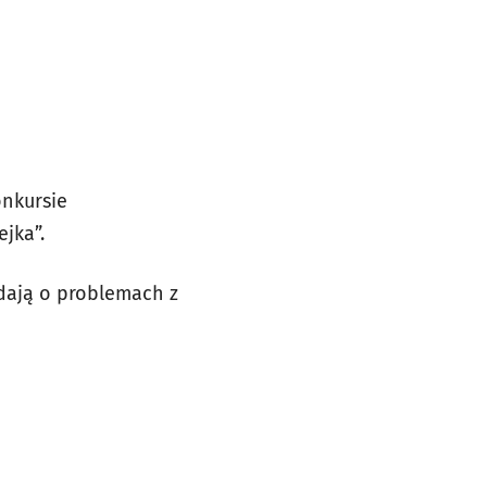
onkursie
ejka”.
dają o problemach z