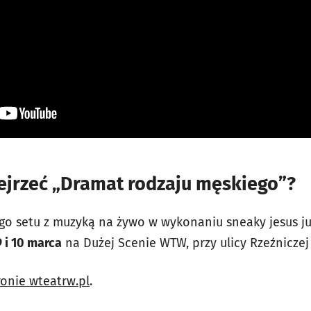
bejrzeć „Dramat rodzaju męskiego”?
go setu z muzyką na żywo w wykonaniu sneaky jesus 
9 i 10 marca
na Dużej Scenie WTW, przy ulicy Rzeźniczej 
ronie wteatrw.pl
.