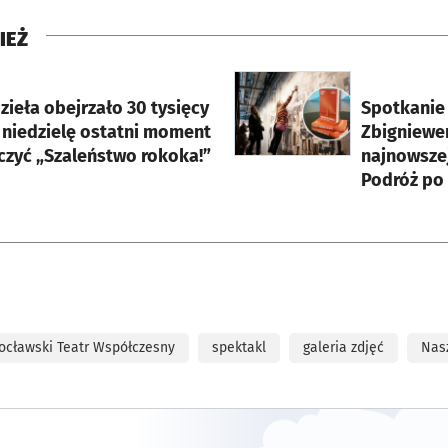
IEŻ
rcie
otworzy się w nowej karci
zieła obejrzało 30 tysięcy
Spotkanie 
 niedzielę ostatni moment
Zbigniewe
czyć „Szaleństwo rokoka!”
najnowszej
Podróż po
ocławski Teatr Współczesny
spektakl
galeria zdjęć
Nas