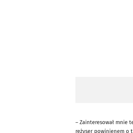
– Zainteresował mnie t
reżyser powinienem o 