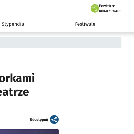
Powietrze
we Wrocławiu
Kultura
umiarkowane
Stypendia
Festiwale
torkami
eatrze
artykuł
Udostępnij