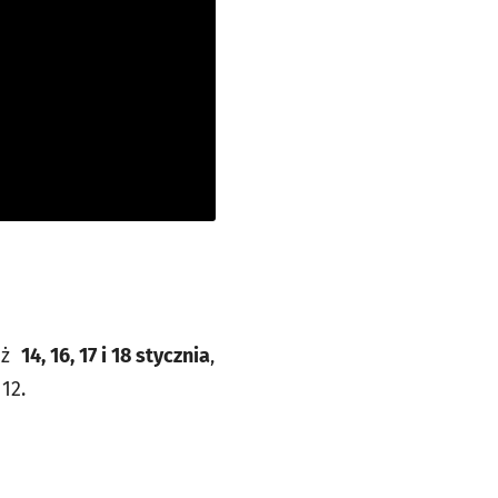
już
14, 16, 17 i 18 stycznia
,
12.