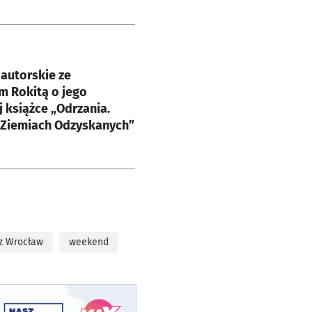
e
autorskie ze
m Rokitą o jego
 książce „Odrzania.
 Ziemiach Odzyskanych”
z Wrocław
weekend