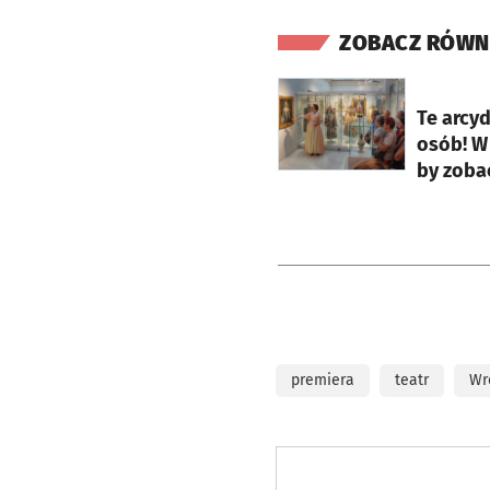
ZOBACZ RÓWN
otworzy się w nowej ka
Te arcyd
osób! W
by zoba
premiera
teatr
Wr