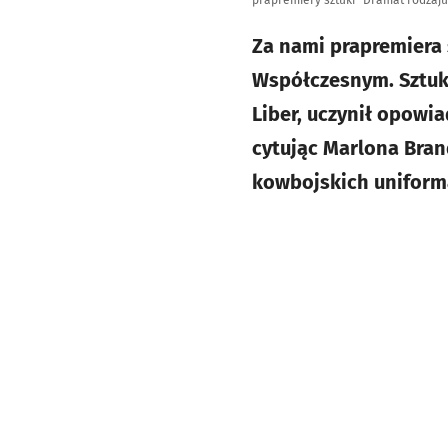
prapremiery sztuki "Dramat rodzaj
Za nami prapremiera
Współczesnym. Sztuka
Liber, uczynił opowia
cytując Marlona Bran
kowbojskich uniform