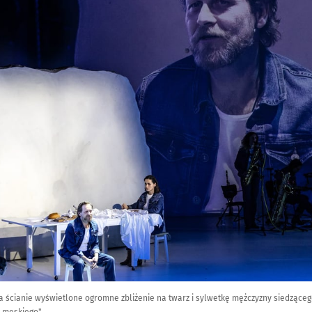
a ścianie wyświetlone ogromne zbliżenie na twarz i sylwetkę mężczyzny siedzącego