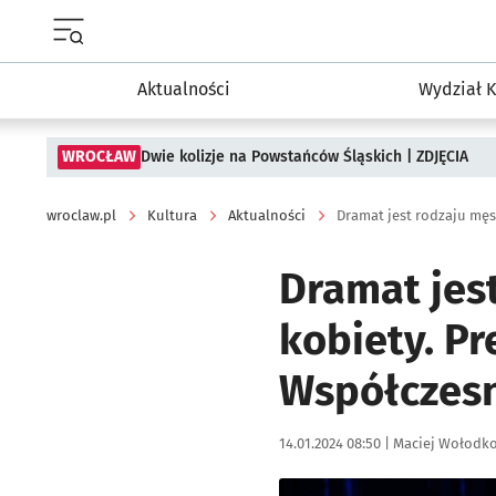
Menu główne portalu wroclaw.pl
Aktualności
Wydział K
WROCŁAW
Dwie kolizje na Powstańców Śląskich | ZDJĘCIA
wroclaw.pl
Kultura
Aktualności
Dramat jes
kobiety. P
Współczes
Data publikacji:
Autor:
14.01.2024 08:50 |
Maciej Wołodk