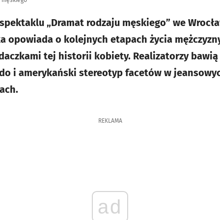
u męskiego"
 spektaklu „Dramat rodzaju męskiego” we Wrocł
 opowiada o kolejnych etapach życia mężczyzny,
daczkami tej historii kobiety. Realizatorzy bawią
do i amerykański stereotyp facetów w jeansowy
ach.
REKLAMA
ad