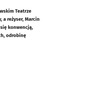
awskim Teatrze
 a reżyser, Marcin
 się konwencją,
ch, odrobinę