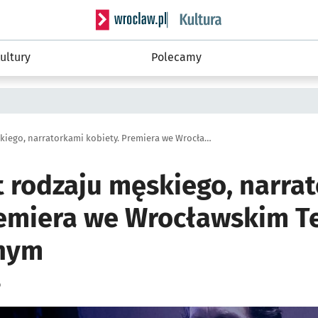
Serwis informacyjny wroclaw.pl podserwis: 
ultury
Polecamy
Dramat jest rodzaju męskiego, narratorkami kobiety. Premiera we Wrocławskim Teatrze Współczesnym
t rodzaju męskiego, narra
remiera we Wrocławskim T
nym
o