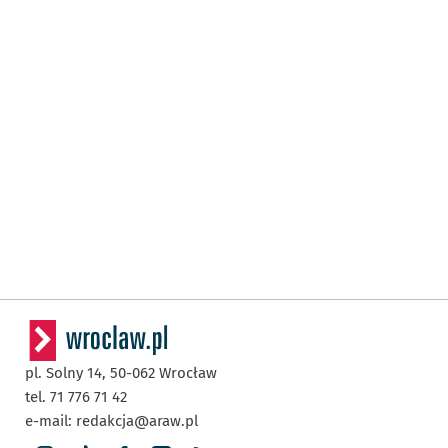
pl. Solny 14,
50-062
Wrocław
tel. 71 776 71 42
e-mail:
redakcja@araw.pl