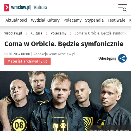
Serwis informacyjny wroclaw.pl podserwis: Kultura
Menu
Aktualności
Wydział Kultury
Polecamy
Stypendia
Festiwale
wroclaw.pl
Kultura
Polecamy
Coma w Orbicie. Będzie symfoniczn
Coma w Orbicie. Będzie symfonicznie
Data publikacji:
Autor:
09.10.2014 00:00 |
Redakcja www.wroclaw.pl
artykuł
Udostępnij
Materiał archiwalny
Kliknij, aby powiększyć
Zespół Coma / materiały zespołu