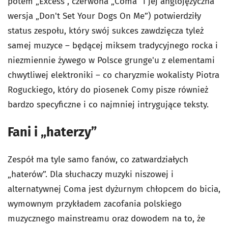
potem „Excess”, czerwona „Coma” i jej anglojęzyczna
wersja „Don't Set Your Dogs On Me”) potwierdziły
status zespołu, który swój sukces zawdzięcza tyleż
samej muzyce – będącej miksem tradycyjnego rocka i
niezmiennie żywego w Polsce grunge'u z elementami
chwytliwej elektroniki – co charyzmie wokalisty Piotra
Roguckiego, który do piosenek Comy pisze również
bardzo specyficzne i co najmniej intrygujące teksty.
Fani i „haterzy”
Zespół ma tyle samo fanów, co zatwardziałych
„haterów”. Dla słuchaczy muzyki niszowej i
alternatywnej Coma jest dyżurnym chłopcem do bicia,
wymownym przykładem zacofania polskiego
muzycznego mainstreamu oraz dowodem na to, że