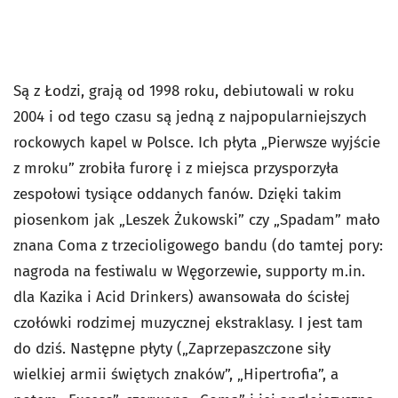
Są z Łodzi, grają od 1998 roku, debiutowali w roku
2004 i od tego czasu są jedną z najpopularniejszych
rockowych kapel w Polsce. Ich płyta „Pierwsze wyjście
z mroku” zrobiła furorę i z miejsca przysporzyła
zespołowi tysiące oddanych fanów. Dzięki takim
piosenkom jak „Leszek Żukowski” czy „Spadam” mało
znana Coma z trzecioligowego bandu (do tamtej pory:
nagroda na festiwalu w Węgorzewie, supporty m.in.
dla Kazika i Acid Drinkers) awansowała do ścisłej
czołówki rodzimej muzycznej ekstraklasy. I jest tam
do dziś. Następne płyty („Zaprzepaszczone siły
wielkiej armii świętych znaków”, „Hipertrofia”, a