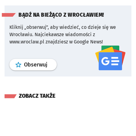
BĄDŹ NA BIEŻĄCO Z WROCŁAWIEM!
Kliknij „obserwuj”, aby wiedzieć, co dzieje się we
Wrocławiu.
Najciekawsze wiadomości z
www.wroclaw.pl znajdziesz w Google News!
profil
google news
serwisu wroclaw
Obserwuj
ZOBACZ TAKŻE