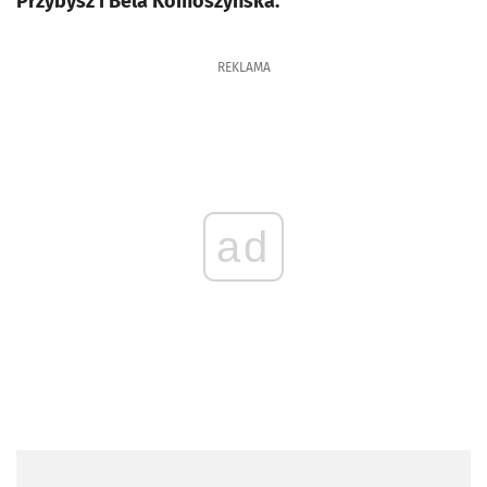
Przybysz i Bela Komoszyńska.
REKLAMA
ad