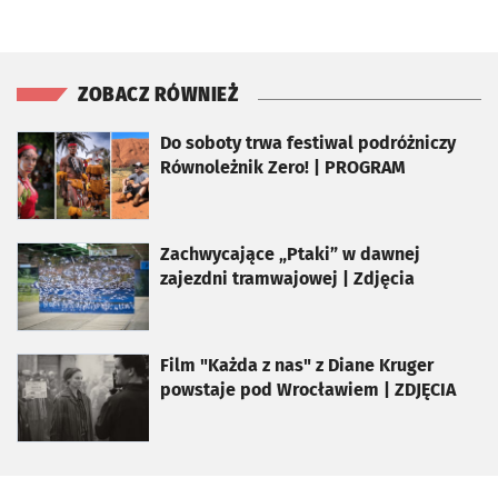
ZOBACZ RÓWNIEŻ
otworzy się w nowej karcie
Do soboty trwa festiwal podróżniczy
Równoleżnik Zero! | PROGRAM
otworzy się w nowej karcie
Zachwycające „Ptaki” w dawnej
zajezdni tramwajowej | Zdjęcia
otworzy się w nowej karcie
Film "Każda z nas" z Diane Kruger
powstaje pod Wrocławiem | ZDJĘCIA