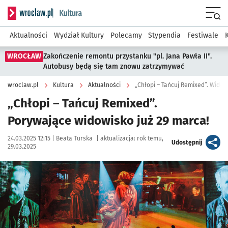
Serwis informacyjny wroclaw.pl podserwis: Kultura
Menu
Aktualności
Wydział Kultury
Polecamy
Stypendia
Festiwale
WROCŁAW
Zakończenie remontu przystanku "pl. Jana Pawła II".
Autobusy będą się tam znowu zatrzymywać
wroclaw.pl
Kultura
Aktualności
„Chłopi – Tańcuj Remixed”. Widow
„Chłopi – Tańcuj Remixed”.
Porywające widowisko już 29 marca!
Data publikacji:
Autor:
24.03.2025 12:15 |
Beata Turska
|
aktualizacja:
rok temu,
artykuł
Udostępnij
29.03.2025
Kliknij, aby zobaczyć galerię