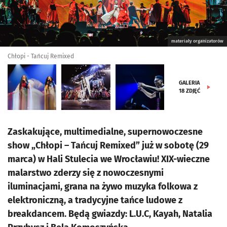
materiały organizatorów
Chłopi - Tańcuj Remixed
GALERIA
18
ZDJĘĆ
Zaskakujące, multimedialne, supernowoczesne
show „Chłopi – Tańcuj Remixed” już w sobotę (29
marca) w Hali Stulecia we Wrocławiu! XIX-wieczne
malarstwo zderzy się z nowoczesnymi
iluminacjami, grana na żywo muzyka folkowa z
elektroniczną, a tradycyjne tańce ludowe z
breakdancem. Będą gwiazdy: L.U.C, Kayah, Natalia