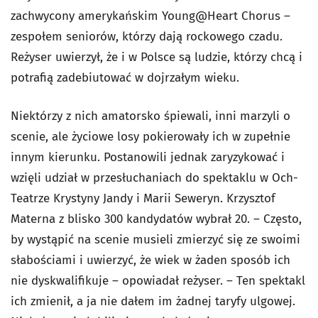
zachwycony amerykańskim Young@Heart Chorus –
zespołem seniorów, którzy dają rockowego czadu.
Reżyser uwierzył, że i w Polsce są ludzie, którzy chcą i
potrafią zadebiutować w dojrzałym wieku.
Niektórzy z nich amatorsko śpiewali, inni marzyli o
scenie, ale życiowe losy pokierowały ich w zupełnie
innym kierunku. Postanowili jednak zaryzykować i
wzięli udział w przesłuchaniach do spektaklu w Och-
Teatrze Krystyny Jandy i Marii Seweryn. Krzysztof
Materna z blisko 300 kandydatów wybrał 20. – Często,
by wystąpić na scenie musieli zmierzyć się ze swoimi
słabościami i uwierzyć, że wiek w żaden sposób ich
nie dyskwalifikuje – opowiadał reżyser. – Ten spektakl
ich zmienił, a ja nie dałem im żadnej taryfy ulgowej.