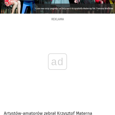
"Czas nas uczy pogody" w reżyserii Krzysztofa Materny fot. Tomasz Walków
REKLAMA
ad
Artystów-amatorów zebrał Krzysztof Materna