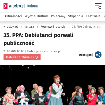
Serwis informacyjny wroclaw.pl podserwis: Kultura
Menu
Aktualności
Wydział Kultury
Polecamy
Stypendia
Festiwale
wroclaw.pl
Kultura
Rozmowy i recenzje
35. PPA: Debiutanci porwa
35. PPA: Debiutanci porwali
publiczność
Data publikacji:
Autor:
23.03.2014 00:00 |
Redakcja www.wroclaw.pl
artykuł
Udostępnij
Materiał archiwalny
Kliknij, aby powiększyć