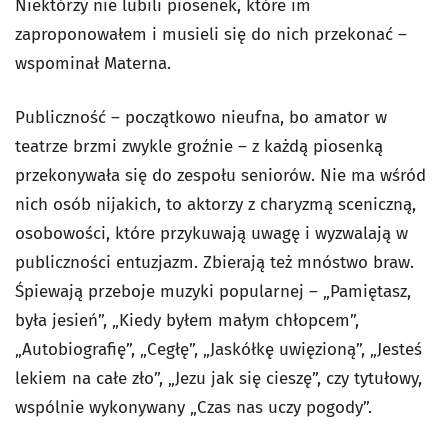
Niektórzy nie lubili piosenek, które im
zaproponowałem i musieli się do nich przekonać –
wspominał Materna.
Publiczność – początkowo nieufna, bo amator w
teatrze brzmi zwykle groźnie – z każdą piosenką
przekonywała się do zespołu seniorów. Nie ma wśród
nich osób nijakich, to aktorzy z charyzmą sceniczną,
osobowości, które przykuwają uwagę i wyzwalają w
publiczności entuzjazm. Zbierają też mnóstwo braw.
Śpiewają przeboje muzyki popularnej – „Pamiętasz,
była jesień”, „Kiedy byłem małym chłopcem”,
„Autobiografię”, „Cegłę”, „Jaskółkę uwięzioną”, „Jesteś
lekiem na całe zło”, „Jezu jak się cieszę”, czy tytułowy,
wspólnie wykonywany „Czas nas uczy pogody”.