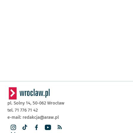
pl. Solny 14,
50-062
Wrocław
tel. 71 776 71 42
e-mail:
redakcja@araw.pl