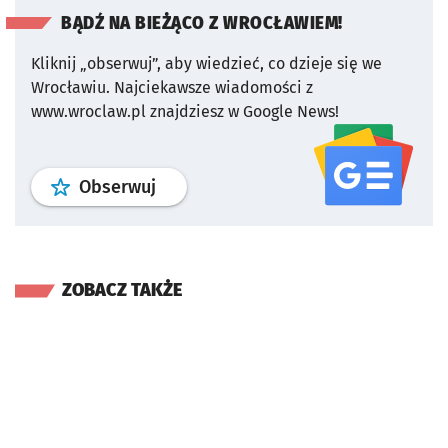
BĄDŹ NA BIEŻĄCO Z WROCŁAWIEM!
Kliknij „obserwuj”, aby wiedzieć, co dzieje się we
Wrocławiu.
Najciekawsze wiadomości z
www.wroclaw.pl znajdziesz w Google News!
profil
google news
serwisu wroclaw
Obserwuj
ZOBACZ TAKŻE