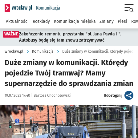
Serwis informacyjny wroclaw.pl podserwis: Komunikacja
Menu
Aktualności
Rozkłady
Komunikacja miejska
Zmiany
Piesi
Row
WAŻNE
Zakończenie remontu przystanku "pl. Jana Pawła II".
Autobusy będą się tam znowu zatrzymywać
wroclaw.pl
Komunikacja
Duże zmiany w komunikacji. Którędy
pojedzie Twój tramwaj? Mamy
supernarzędzie do sprawdzania zmian
Data publikacji:
Autor:
artykuł
19.07.2023 17:40 |
Bartosz Chochołowski
Udostępnij
Kliknij, aby powiększyć