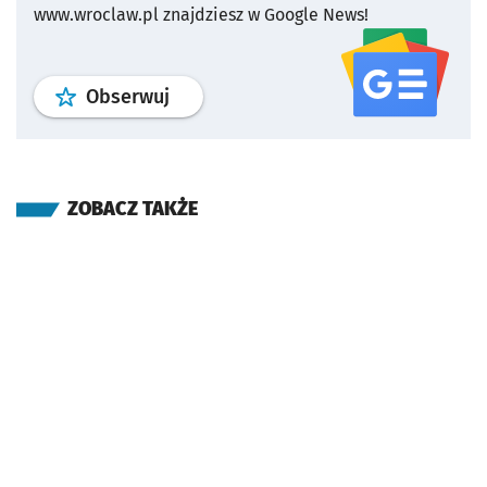
www.wroclaw.pl znajdziesz w Google News!
profil
google news
serwisu wroclaw
Obserwuj
ZOBACZ TAKŻE