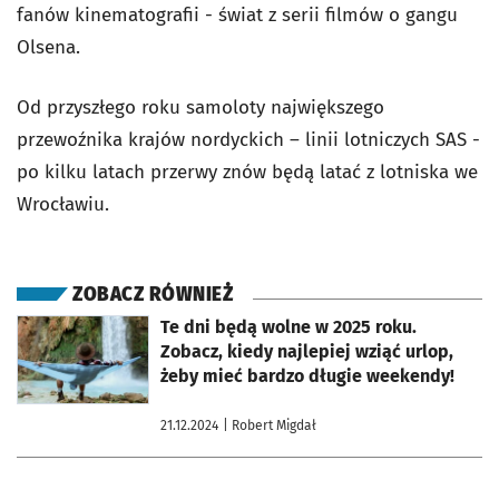
fanów kinematografii - świat z serii filmów o gangu
Olsena.
Od przyszłego roku samoloty największego
przewoźnika krajów nordyckich – linii lotniczych SAS -
po kilku latach przerwy znów będą latać z lotniska we
Wrocławiu.
ZOBACZ RÓWNIEŻ
otworzy się w nowej karcie
Te dni będą wolne w 2025 roku.
Zobacz, kiedy najlepiej wziąć urlop,
żeby mieć bardzo długie weekendy!
21.12.2024
| Robert Migdał