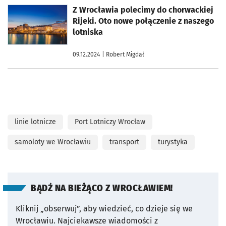
otworzy się w nowej karcie
Z Wrocławia polecimy do chorwackiej
Rijeki. Oto nowe połączenie z naszego
lotniska
09.12.2024
| Robert Migdał
linie lotnicze
Port Lotniczy Wrocław
samoloty we Wrocławiu
transport
turystyka
BĄDŹ NA BIEŻĄCO Z WROCŁAWIEM!
Kliknij „obserwuj”, aby wiedzieć, co dzieje się we
Wrocławiu.
Najciekawsze wiadomości z