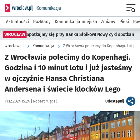
Serwis informacyjny wroclaw.pl podserwis: Komunikacja
Menu
Aktualności
Rozkłady
Komunikacja miejska
Zmiany
Piesi
Row
WROCŁAW
Spotkajmy się przy Banku Słoików! Nowy cykl spotkań
wroclaw.pl
Komunikacja
Z Wrocławia polecimy do Kopenhagi. Lot potr
Z Wrocławia polecimy do Kopenhagi.
Godzina i 10 minut lotu i już jesteśmy
w ojczyźnie Hansa Christiana
Andersena i świecie klocków Lego
Data publikacji:
Autor:
artykuł
11.12.2024 15:24 |
Robert Migdał
Udostępnij
Kliknij, aby powiększyć