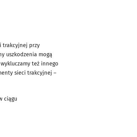
 trakcyjnej przy
yny uszkodzenia mogą
e wykluczamy też innego
enty sieci trakcyjnej
–
w ciągu