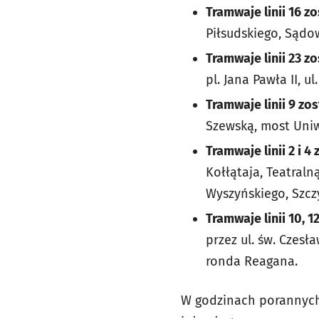
Tramwaje linii 16 
Piłsudskiego, Sądo
Tramwaje linii 23 
pl. Jana Pawła II, u
Tramwaje linii 9 z
Szewską, most Uniw
T
ramwaje linii 2 i
Kołłątaja, Teatraln
Wyszyńskiego, Szcz
Tramwaje linii 10, 
przez ul. św. Czesł
ronda Reagana.
W godzinach porannych 