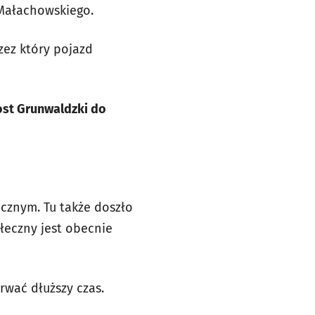
Małachowskiego.
zez który pojazd
ost Grunwaldzki do
ecznym. Tu także doszło
łeczny jest obecnie
rwać dłuższy czas.