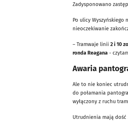
Zadysponowano zastępc
Po ulicy Wyszyńskiego 
nieoczekiwanie zakończy
– Tramwaje linii
2 i 10 
ronda Reagana
- czyta
Awaria pantogr
Ale to nie koniec utru
do połamania pantograf
wyłączony z ruchu tra
Utrudnienia mają dość 