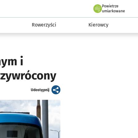
Powietrze
we Wrocławiu
munikacja
umiarkowane
Rowerzyści
Kierowcy
nym i
rzywrócony
artykuł
Udostępnij