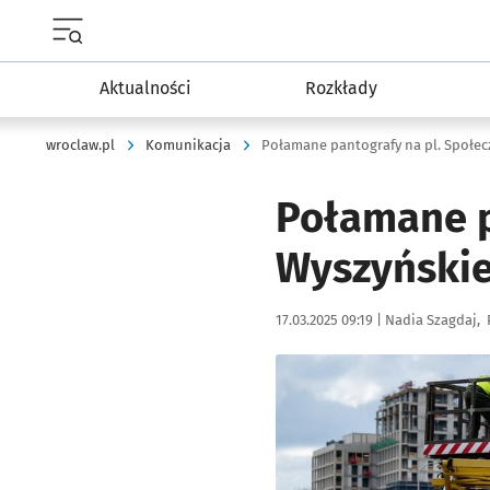
Menu główne portalu wroclaw.pl
Aktualności
Rozkłady
wroclaw.pl
Komunikacja
Połamane pantografy na pl. Społe
Połamane p
Wyszyńskie
Data publikacji:
Autor:
17.03.2025 09:19 |
Nadia Szagdaj
Kliknij, aby zobaczyć galer