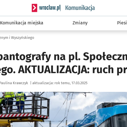
Serwis informacyjny wroclaw.pl podserwis: Ko
Komunikacja miejska
Zmiany
Piesi
cznym i Wyszyńskiego
antografy na pl. Społecz
go. AKTUALIZACJA: ruch p
Paulina Krawczyk
|
aktualizacja:
rok temu, 17.03.2025
ię