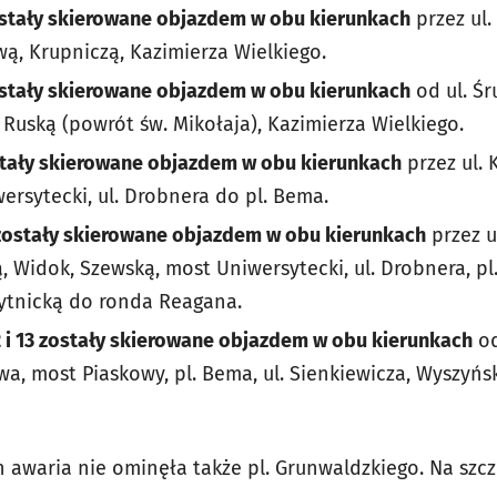
zostały skierowane objazdem w obu kierunkach
przez ul
wą, Krupniczą, Kazimierza Wielkiego.
zostały skierowane objazdem w obu kierunkach
od ul. Śr
l. Ruską (powrót św. Mikołaja), Kazimierza Wielkiego.
ostały skierowane objazdem w obu kierunkach
przez ul. 
ersytecki, ul. Drobnera do pl. Bema.
 4 zostały skierowane objazdem w obu kierunkach
przez ul
ą, Widok, Szewską, most Uniwersytecki, ul. Drobnera, pl.
ytnicką do ronda Reagana.
12 i 13 zostały skierowane objazdem w obu kierunkach
od
awa, most Piaskowy, pl. Bema, ul. Sienkiewicza, Wyszyńs
awaria nie ominęła także pl. Grunwaldzkiego. Na szczę