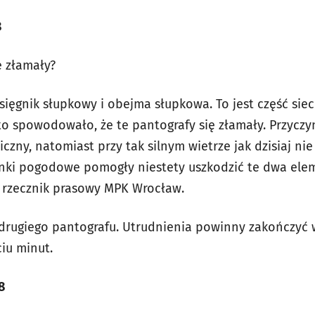
8
ę złamały?
ięgnik słupkowy i obejma słupkowa. To jest część sieci
 to spowodowało, że te pantografy się złamały. Przycz
zny, natomiast przy tak silnym wietrze jak dzisiaj ni
unki pogodowe pomogły niestety uszkodzić te dwa elem
, rzecznik prasowy MPK Wrocław.
drugiego pantografu. Utrudnienia powinny zakończyć 
ciu minut.
8