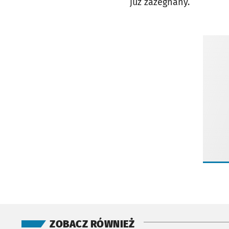
już zażegnany.
ZOBACZ RÓWNIEŻ