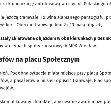
zą komunikację autobusową w ciągu ul. Pułaskiego i 
nie jeżdżą tramwaje. To wina złamanego pantografu, pr
ł kurs. Obecnie tramwaje linii 2 i 10 mają objazdy.
zostały skierowane objazdem w obu kierunkach przez m
my w mediach społecznościowych MPK Wrocław.
afów na placu Społecznym
dnień. Podobna sytuacja miała miejsce przy placu Społ
ów, a pasażerowie musieli opuścić tramwaje. Plac spo
mwajów.
skomplikowany charakter, a usuwanie awarii może pot