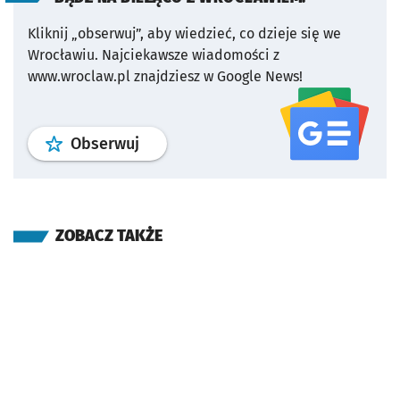
Kliknij „obserwuj”, aby wiedzieć, co dzieje się we
Wrocławiu.
Najciekawsze wiadomości z
www.wroclaw.pl znajdziesz w Google News!
profil
google news
serwisu wroclaw
Obserwuj
ZOBACZ TAKŻE