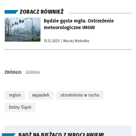
ZOBACZ RÓWNIEŻ
otworzy się w nowej karcie
Będzie gęsta mgła. Ostrzeżenie
meteorologiczne IMGW
15.12.2025
| Maciej Wołodko
ŹRÓDŁO:
GDDKiA
region
wypadek
utrudnienia w ruchu
Dolny Śląsk
BĄDŹ NA BIEŻĄCO Z WROCŁAWIEM!