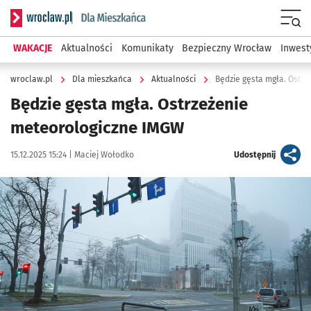
Serwis informacyjny wroclaw.pl podserwis: Dla mieszkańca
Menu
WAKACJE
Aktualności
Komunikaty
Bezpieczny Wrocław
Inwest
wroclaw.pl
Dla mieszkańca
Aktualności
Będzie gęsta mgła. Ostr
Będzie gęsta mgła. Ostrzeżenie
meteorologiczne IMGW
Data publikacji:
Autor:
artykuł
15.12.2025 15:24 |
Maciej Wołodko
Udostępnij
Kliknij, aby powiększyć