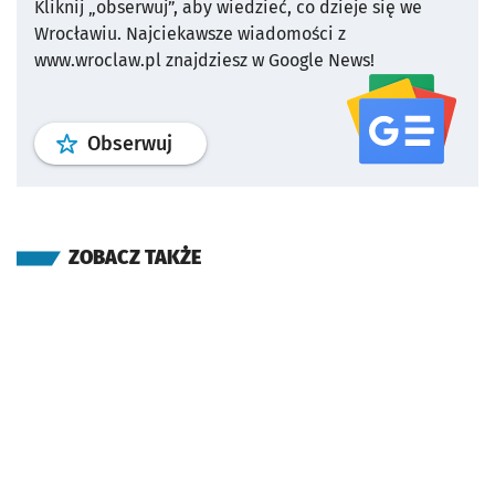
Kliknij „obserwuj”, aby wiedzieć, co dzieje się we
Wrocławiu.
Najciekawsze wiadomości z
www.wroclaw.pl znajdziesz w Google News!
profil
google news
serwisu wroclaw
Obserwuj
ZOBACZ TAKŻE