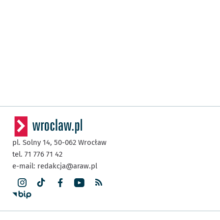
pl. Solny 14,
50-062
Wrocław
tel. 71 776 71 42
e-mail:
redakcja@araw.pl