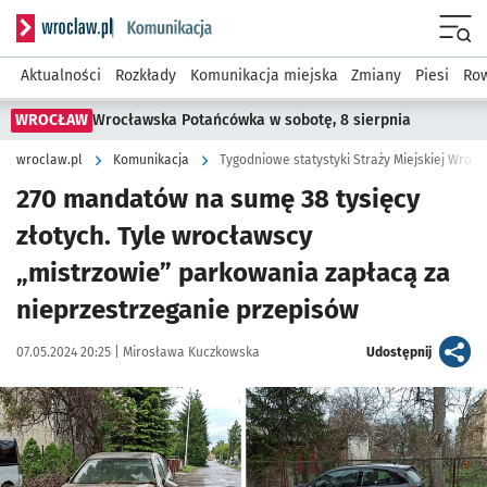
Serwis informacyjny wroclaw.pl podserwis: Komunikacja
Menu
Aktualności
Rozkłady
Komunikacja miejska
Zmiany
Piesi
Row
WROCŁAW
Wrocławska Potańcówka w sobotę, 8 sierpnia
wroclaw.pl
Komunikacja
Tygodniowe statystyki Straży Miejskiej Wrocł
270 mandatów na sumę 38 tysięcy
złotych. Tyle wrocławscy
„mistrzowie” parkowania zapłacą za
nieprzestrzeganie przepisów
Data publikacji:
Autor:
artykuł
07.05.2024 20:25 |
Mirosława Kuczkowska
Udostępnij
Kliknij, aby zobaczyć galerię