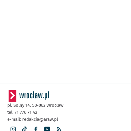
pl. Solny 14,
50-062
Wrocław
tel. 71 776 71 42
e-mail:
redakcja@araw.pl