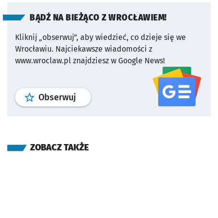
BĄDŹ NA BIEŻĄCO Z WROCŁAWIEM!
Kliknij „obserwuj”, aby wiedzieć, co dzieje się we
Wrocławiu.
Najciekawsze wiadomości z
www.wroclaw.pl znajdziesz w Google News!
profil
google news
serwisu wroclaw
Obserwuj
ZOBACZ TAKŻE