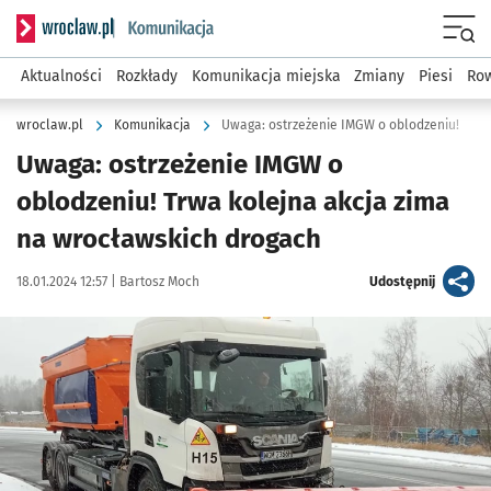
Serwis informacyjny wroclaw.pl podserwis: Komunikacja
Menu
Aktualności
Rozkłady
Komunikacja miejska
Zmiany
Piesi
Row
wroclaw.pl
Komunikacja
Uwaga: ostrzeżenie IMGW o oblodzeniu!
Uwaga: ostrzeżenie IMGW o
oblodzeniu! Trwa kolejna akcja zima
na wrocławskich drogach
Data publikacji:
Autor:
artykuł
18.01.2024 12:57 |
Bartosz Moch
Udostępnij
Kliknij, aby powiększyć