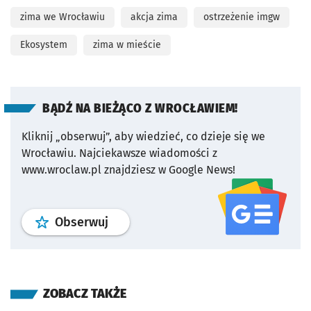
zima we Wrocławiu
akcja zima
ostrzeżenie imgw
Ekosystem
zima w mieście
BĄDŹ NA BIEŻĄCO Z WROCŁAWIEM!
Kliknij „obserwuj”, aby wiedzieć, co dzieje się we
Wrocławiu.
Najciekawsze wiadomości z
www.wroclaw.pl znajdziesz w Google News!
profil
google news
serwisu wroclaw
Obserwuj
ZOBACZ TAKŻE