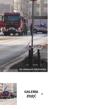
fot. Oleksandr Poliakovsky
GALERIA
ZDJĘĆ