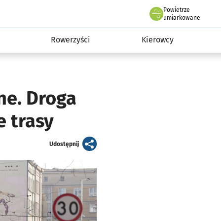
Powietrze
we Wrocławiu
munikacja
umiarkowane
Rowerzyści
Kierowcy
ne. Droga
e trasy
artykuł
Udostępnij