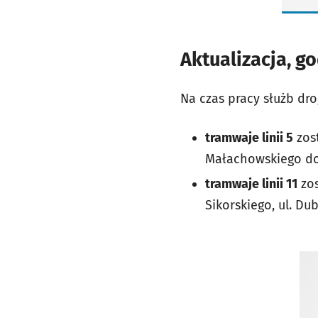
Aktualizacja, go
Na czas pracy służb dro
tramwaje linii 5
zost
Małachowskiego do 
tramwaje linii 11
zos
Sikorskiego, ul. Du