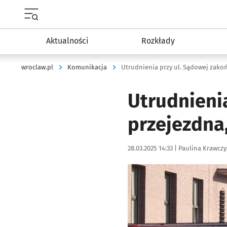
Menu główne portalu wroclaw.pl
Aktualności
Rozkłady
wroclaw.pl
Komunikacja
Utrudnienia przy ul. Sądowej zako
Utrudnieni
przejezdna,
Data publikacji:
Autor:
28.03.2025 14:33 |
Paulina Krawczy
Kliknij, aby zobaczyć galer
Kliknij, aby powiększyć