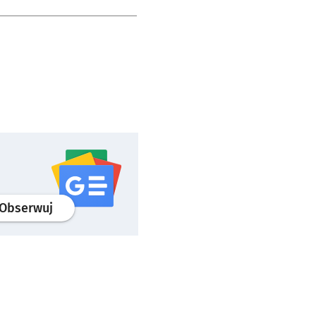
profil
google news
serwisu wroclaw.pl
Obserwuj