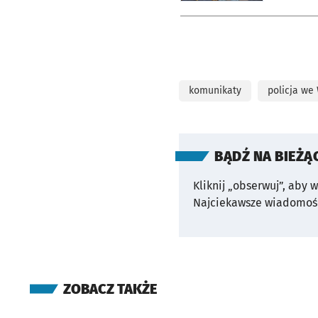
komunikaty
policja we
BĄDŹ NA BIEŻĄ
Kliknij „obserwuj”, aby 
Najciekawsze wiadomośc
ZOBACZ TAKŻE