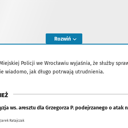
Rozwiń
iejskiej Policji we Wrocławiu wyjaśnia, że służby spr
ie wiadomo, jak długo potrwają utrudnienia.
IEŻ
Jest decyzja ws. aresztu dla Grzegorza P. p
 Jarek Ratajczak