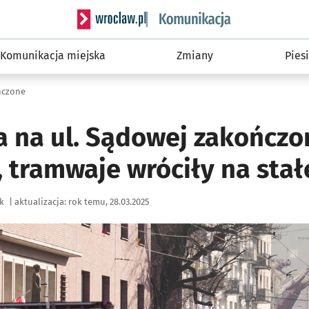
Serwis informacyjny wroclaw.pl podserwis: Ko
Komunikacja miejska
Zmiany
Piesi
ńczone
a na ul. Sądowej zakończo
 tramwaje wróciły na stał
k
|
aktualizacja:
rok temu, 28.03.2025
ię