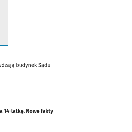
awdzają budynek Sądu
odejrzanego o atak na 14-latkę. Nowe fakty