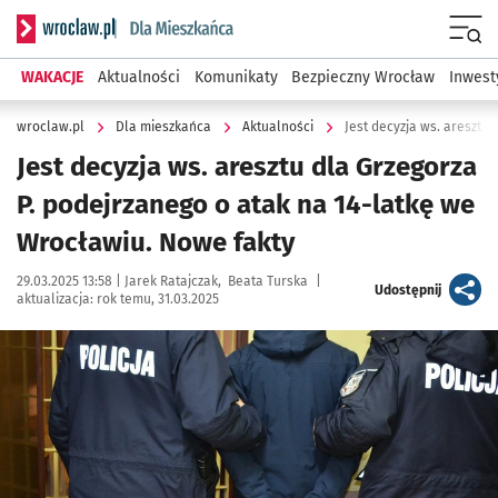
Serwis informacyjny wroclaw.pl podserwis: Dla mieszkańca
Menu
WAKACJE
Aktualności
Komunikaty
Bezpieczny Wrocław
Inwest
wroclaw.pl
Dla mieszkańca
Aktualności
Jest decyzja ws. aresztu dla Grzegorza
P. podejrzanego o atak na 14-latkę we
Wrocławiu. Nowe fakty
Data publikacji:
Autor:
29.03.2025 13:58 |
Jarek Ratajczak
Beata Turska
|
artykuł
Udostępnij
aktualizacja:
rok temu, 31.03.2025
Kliknij, aby powiększyć