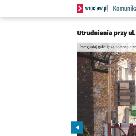
Serwis informacyjny wrocl
Utrudnienia przy ul
Przeglądaj galerię za pomocą str
Przejdź do poprzedniego zd