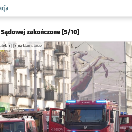
aw.pl podserwis: Komunikacja
. Sądowej zakończone [5/10]
załek
na klawiaturze
jęcia.