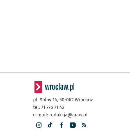
pl. Solny 14,
50-062
Wrocław
tel. 71 776 71 42
e-mail:
redakcja@araw.pl