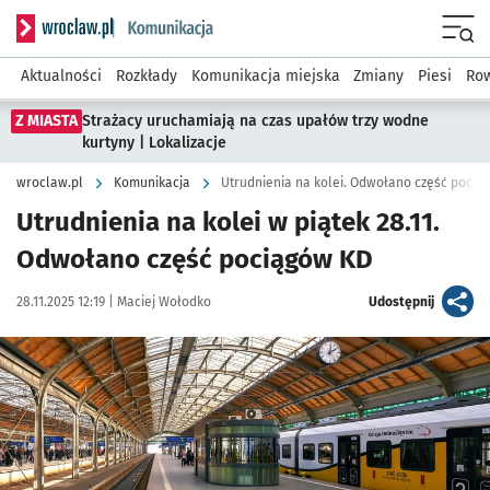
Serwis informacyjny wroclaw.pl podserwis: Komunikacja
Menu
Aktualności
Rozkłady
Komunikacja miejska
Zmiany
Piesi
Row
Z MIASTA
Strażacy uruchamiają na czas upałów trzy wodne
kurtyny | Lokalizacje
wroclaw.pl
Komunikacja
Utrudnienia na kolei. Odwołano część pocią
Utrudnienia na kolei w piątek 28.11.
Odwołano część pociągów KD
Data publikacji:
Autor:
artykuł
28.11.2025 12:19 |
Maciej Wołodko
Udostępnij
Kliknij, aby powiększyć