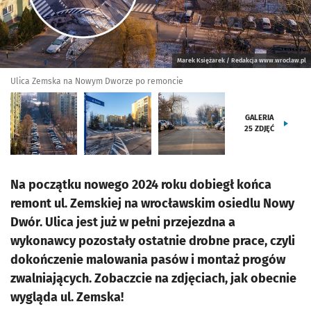
Marek Księżarek / Redakcja www.wroclaw.pl
Ulica Zemska na Nowym Dworze po remoncie
GALERIA
25
ZDJĘĆ
Na początku nowego 2024 roku dobiegł końca
remont ul. Zemskiej na wrocławskim osiedlu Nowy
Dwór. Ulica jest już w pełni przejezdna a
wykonawcy pozostały ostatnie drobne prace, czyli
dokończenie malowania pasów i montaż progów
zwalniających. Zobaczcie na zdjęciach, jak obecnie
wygląda ul. Zemska!