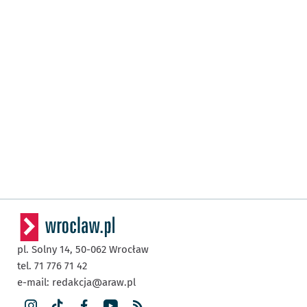
pl. Solny 14,
50-062
Wrocław
tel. 71 776 71 42
e-mail:
redakcja@araw.pl