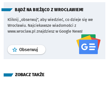
BĄDŹ NA BIEŻĄCO Z WROCŁAWIEM!
Kliknij „obserwuj”, aby wiedzieć, co dzieje się we
Wrocławiu.
Najciekawsze wiadomości z
www.wroclaw.pl znajdziesz w Google News!
profil
google news
serwisu wroclaw
Obserwuj
ZOBACZ TAKŻE