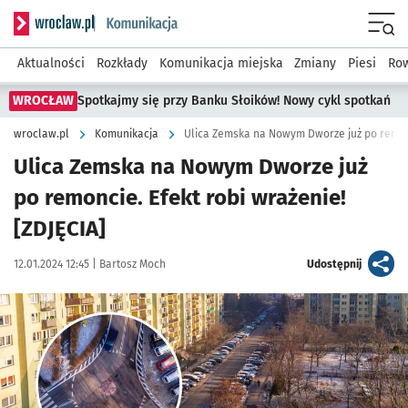
Serwis informacyjny wroclaw.pl podserwis: Komunikacja
Menu
Aktualności
Rozkłady
Komunikacja miejska
Zmiany
Piesi
Row
WROCŁAW
Spotkajmy się przy Banku Słoików! Nowy cykl spotkań
wroclaw.pl
Komunikacja
Ulica Zemska na Nowym Dworze już po remon
Ulica Zemska na Nowym Dworze już
po remoncie. Efekt robi wrażenie!
[ZDJĘCIA]
Data publikacji:
Autor:
artykuł
12.01.2024 12:45 |
Bartosz Moch
Udostępnij
Kliknij, aby zobaczyć galerię