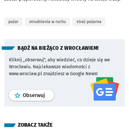
pożar
utrudnienia w ruchu
straż pożarna
BĄDŹ NA BIEŻĄCO Z WROCŁAWIEM!
Kliknij „obserwuj”, aby wiedzieć, co dzieje się we
Wrocławiu.
Najciekawsze wiadomości z
www.wroclaw.pl znajdziesz w Google News!
profil
google news
serwisu wroclaw
Obserwuj
ZOBACZ TAKŻE