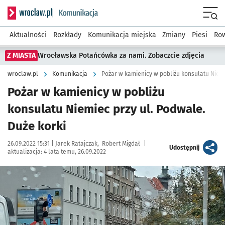
Serwis informacyjny wroclaw.pl podserwis: Komunikacja
Menu
Aktualności
Rozkłady
Komunikacja miejska
Zmiany
Piesi
Row
Z MIASTA
Wrocławska Potańcówka za nami. Zobaczcie zdjęcia
wroclaw.pl
Komunikacja
Pożar w kamienicy w pobliżu konsulatu Niemi
Pożar w kamienicy w pobliżu
konsulatu Niemiec przy ul. Podwale.
Duże korki
Data publikacji:
Autor:
26.09.2022 15:31 |
Jarek Ratajczak
Robert Migdał
|
artykuł
Udostępnij
aktualizacja:
4 lata temu, 26.09.2022
Kliknij, aby zobaczyć galerię