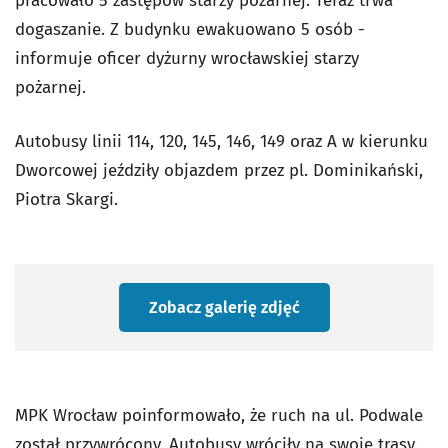
pracowało 5 zastępów starzy pożarnej. Teraz trwa
dogaszanie. Z budynku ewakuowano 5 osób -
informuje oficer dyżurny wrocławskiej starzy
pożarnej.
Autobusy linii 114, 120, 145, 146, 149 oraz A w kierunku
Dworcowej jeździły objazdem przez pl. Dominikański,
Piotra Skargi.
Zobacz galerię zdjęć
MPK Wrocław poinformowało, że ruch na ul. Podwale
został przywrócony. Autobusy wróciły na swoje trasy.