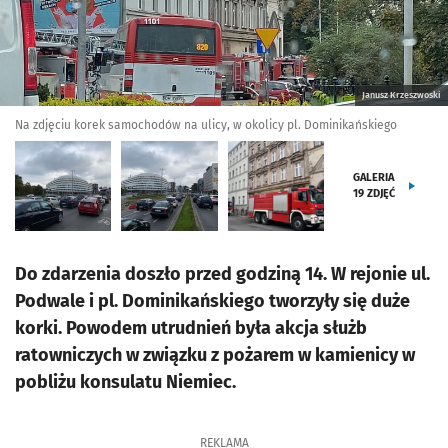
Janusz Krzeszwoski
Na zdjęciu korek samochodów na ulicy, w okolicy pl. Dominikańskiego
GALERIA
19
ZDJĘĆ
Do zdarzenia doszło przed godziną 14. W rejonie ul.
Podwale i pl. Dominikańskiego tworzyły się duże
korki. Powodem utrudnień była akcja służb
ratowniczych w związku z pożarem w kamienicy w
pobliżu konsulatu Niemiec.
REKLAMA