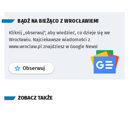
BĄDŹ NA BIEŻĄCO Z WROCŁAWIEM!
Kliknij „obserwuj”, aby wiedzieć, co dzieje się we
Wrocławiu.
Najciekawsze wiadomości z
www.wroclaw.pl znajdziesz w Google News!
profil
google news
serwisu wroclaw
Obserwuj
ZOBACZ TAKŻE