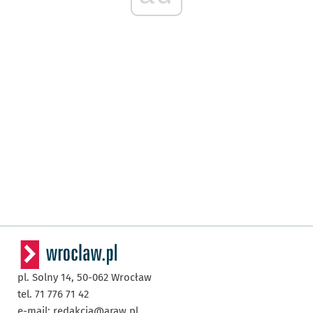
pl. Solny 14,
50-062
Wrocław
tel. 71 776 71 42
e-mail:
redakcja@araw.pl