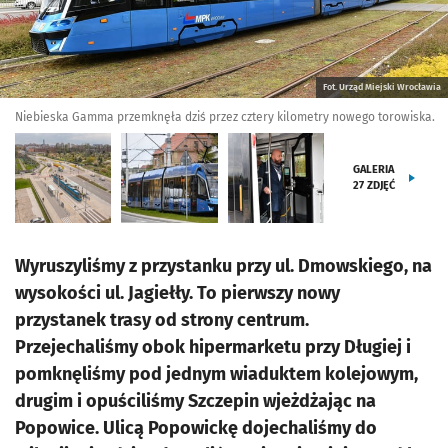
Fot. Urząd Miejski Wrocławia
Niebieska Gamma przemknęła dziś przez cztery kilometry nowego torowiska.
GALERIA
27
ZDJĘĆ
Wyruszyliśmy z przystanku przy ul. Dmowskiego, na
wysokości ul. Jagiełły. To pierwszy nowy
przystanek trasy od strony centrum.
Przejechaliśmy obok hipermarketu przy Długiej i
pomknęliśmy pod jednym wiaduktem kolejowym,
drugim i opuściliśmy Szczepin wjeżdżając na
Popowice. Ulicą Popowickę dojechaliśmy do