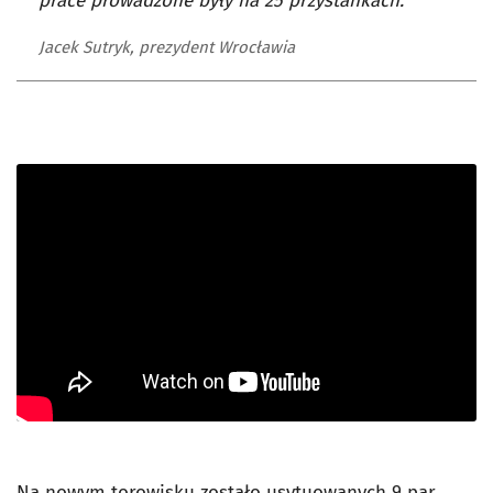
prace prowadzone były na 25 przystankach.
Jacek Sutryk, prezydent Wrocławia
Na nowym torowisku zostało usytuowanych 9 par