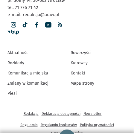
pl. Solny 14,
50-062
Wrocław
tel. 71 776 71 42
e-mail:
redakcja@araw.pl
Aktualności
Rowerzyści
Rozkłady
Kierowcy
Komunikacja miejska
Kontakt
Zmiany w komunikacji
Mapa strony
Piesi
Inne informacje
Redakcja
Deklaracja dostępności
Newsletter
Regulamin
Regulamin konkursów
Polityka prywatności
Strona główna - wroclaw.pl
Ustawienia cookies