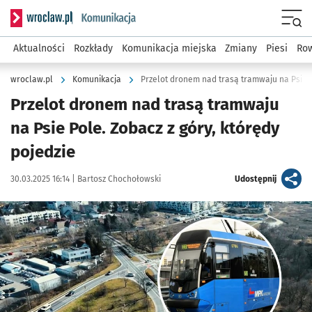
Serwis informacyjny wroclaw.pl podserwis: Komunikacja
Menu
Aktualności
Rozkłady
Komunikacja miejska
Zmiany
Piesi
Row
wroclaw.pl
Komunikacja
Przelot dronem nad trasą tramwaju na Psie 
Przelot dronem nad trasą tramwaju
na Psie Pole. Zobacz z góry, którędy
pojedzie
Data publikacji:
Autor:
artykuł
30.03.2025 16:14 |
Bartosz Chochołowski
Udostępnij
Kliknij, aby powiększyć