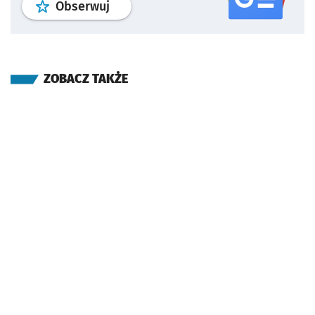
profil
google news
serwisu wroclaw
Obserwuj
ZOBACZ TAKŻE