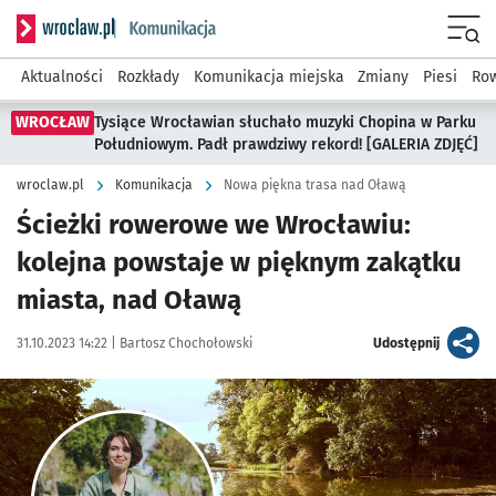
Serwis informacyjny wroclaw.pl podserwis: Komunikacja
Menu
Aktualności
Rozkłady
Komunikacja miejska
Zmiany
Piesi
Row
WROCŁAW
Tysiące Wrocławian słuchało muzyki Chopina w Parku
Południowym. Padł prawdziwy rekord! [GALERIA ZDJĘĆ]
wroclaw.pl
Komunikacja
Nowa piękna trasa nad Oławą
Ścieżki rowerowe we Wrocławiu:
kolejna powstaje w pięknym zakątku
miasta, nad Oławą
Data publikacji:
Autor:
artykuł
31.10.2023 14:22 |
Bartosz Chochołowski
Udostępnij
Kliknij, aby powiększyć