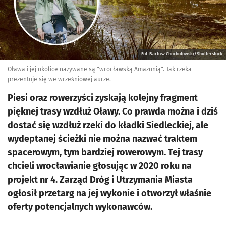
Fot. Bartosz Chochołowski/Shutterstock
Oława i jej okolice nazywane są "wrocławską Amazonią". Tak rzeka
prezentuje się we wrześniowej aurze.
Piesi oraz rowerzyści zyskają kolejny fragment
pięknej trasy wzdłuż Oławy. Co prawda można i dziś
dostać się wzdłuż rzeki do kładki Siedleckiej, ale
wydeptanej ścieżki nie można nazwać traktem
spacerowym, tym bardziej rowerowym. Tej trasy
chcieli wrocławianie głosując w 2020 roku na
projekt nr 4. Zarząd Dróg i Utrzymania Miasta
ogłosił przetarg na jej wykonie i otworzył właśnie
oferty potencjalnych wykonawców.