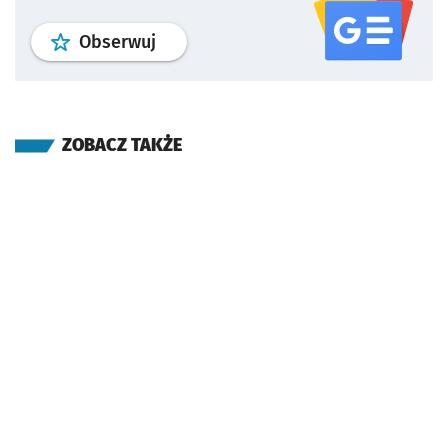
profil
google news
serwisu wroclaw
Obserwuj
ZOBACZ TAKŻE