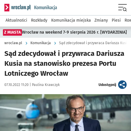
Serwis informacyjny wroclaw.pl podserwis: Komunikacja
Menu
Aktualności
Rozkłady
Komunikacja miejska
Zmiany
Piesi
Row
Z MIASTA
Wrocław na weekend 7-9 sierpnia 2026 r. [WYDARZENIA]
wroclaw.pl
Komunikacja
Sąd zdecydował i przywraca Dariusza
Kusia na stanowisko prezesa Portu
Lotniczego Wrocław
Data publikacji:
Autor:
artykuł
07.10.2022 11:20 |
Paulina Krawczyk
Udostępnij
Kliknij, aby powiększyć