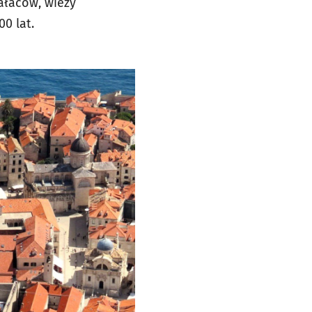
ałaców, wieży
0 lat.