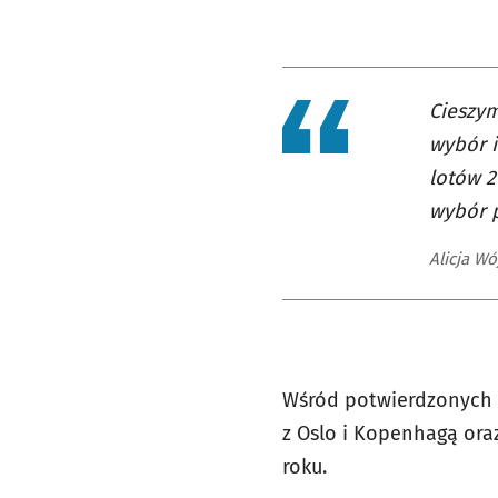
Cieszym
wybór i
lotów 2
wybór p
Alicja W
Wśród potwierdzonych j
z Oslo i Kopenhagą ora
roku.