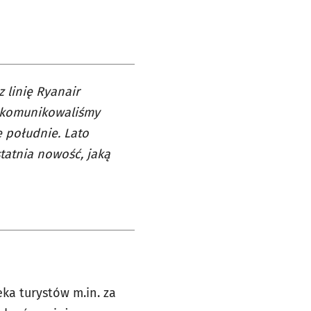
 linię Ryanair
o komunikowaliśmy
e południe. Lato
statnia nowość, jaką
ka turystów m.in. za