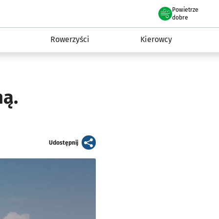
Powietrze
we Wrocławiu
munikacja
dobre
Rowerzyści
Kierowcy
ną.
artykuł
Udostępnij