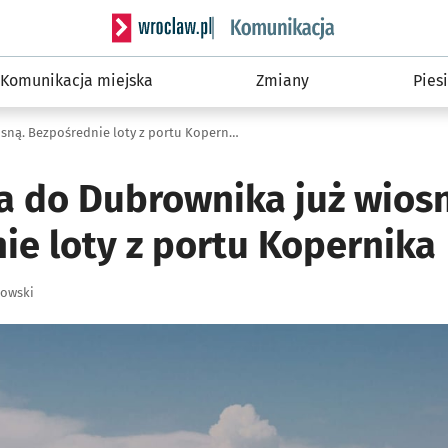
Serwis informacyjny wroclaw.pl podserwis: Ko
Komunikacja miejska
Zmiany
Piesi
Z Wrocławia do Dubrownika już wiosną. Bezpośrednie loty z portu Kopernika
a do Dubrownika już wios
ie loty z portu Kopernika
łowski