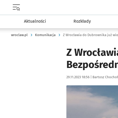
Menu główne portalu wroclaw.pl
Aktualności
Rozkłady
wroclaw.pl
Komunikacja
Z Wrocławi
Bezpośredn
Data publikacji:
Autor:
29.11.2023 18:56 |
Bartosz Chocho
Kliknij, aby powiększyć