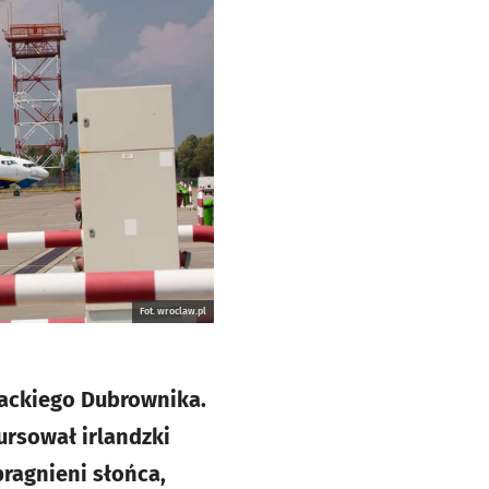
Fot. wroclaw.pl
wackiego Dubrownika.
ursował irlandzki
pragnieni słońca,