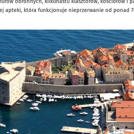
rów obronnych, kilkunastu klasztorów, kościołów i p
ej apteki, która funkcjonuje nieprzerwanie od ponad 70