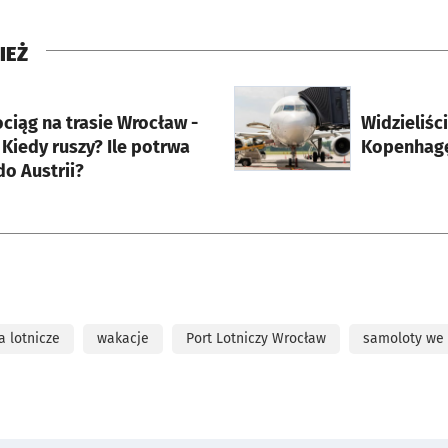
IEŻ
rcie
otworzy się w nowej karci
ciąg na trasie Wrocław -
Widzieliści
Kiedy ruszy? Ile potrwa
Kopenhagę
o Austrii?
a lotnicze
wakacje
Port Lotniczy Wrocław
samoloty we