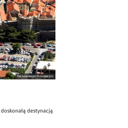
Fot. helmutet38/flickr.com (CC)
t doskonałą destynacją