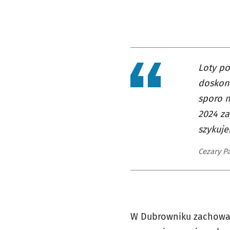
Loty po
doskona
sporo n
2024 za
szykuje
Cezary P
W Dubrowniku zachował s