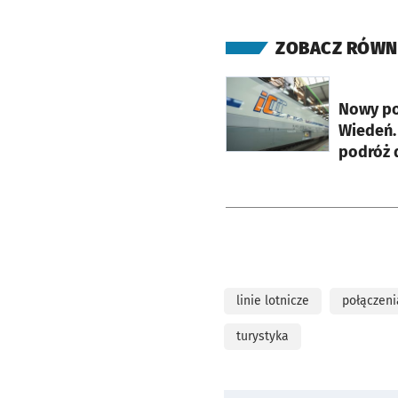
ZOBACZ RÓWN
otworzy się w nowej ka
Nowy po
Wiedeń. 
podróż d
linie lotnicze
połączeni
turystyka