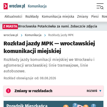
Serwis informacyjny wroclaw.pl podserwis: Komunikacja
Menu
Aktualności
Rozkłady
Komunikacja miejska
Zmiany
Piesi
Row
Z MIASTA
Wrocławska Potańcówka za nami. Zobaczcie zdjęcia
wroclaw.pl
Komunikacja
Rozkłady jazdy MPK
Rozkład jazdy MPK — wrocławskiej
komunikacji miejskiej
Rozkłady jazdy komunikacji miejskiej we Wrocławiu i
aglomeracji wrocławskiej: linie tramwajowe, linie
autobusowe.
Rozkład obowiązuje od:
08.08.2026
Zmiany w rozkładach
ROZWIŃ
Poradnik Mieszkańca