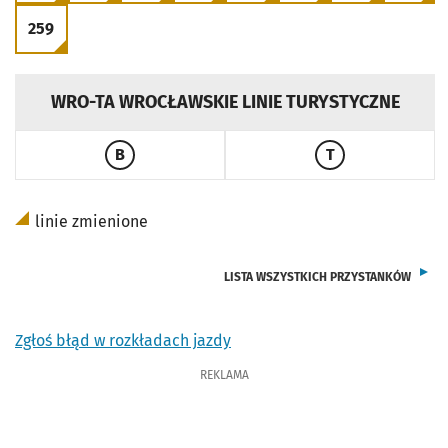
259
PRZEJDŹ DO ROZKŁADU LINII
WRO-TA WROCŁAWSKIE LINIE TURYSTYCZNE
B
T
PRZEJDŹ DO ROZKŁADU LINII
PRZEJDŹ DO ROZ
linie zmienione
LISTA WSZYSTKICH PRZYSTANKÓW
Zgłoś błąd w rozkładach jazdy
REKLAMA